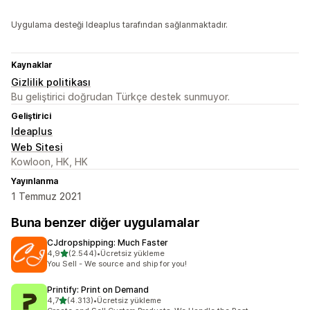
Uygulama desteği Ideaplus tarafından sağlanmaktadır.
Kaynaklar
Gizlilik politikası
Bu geliştirici doğrudan Türkçe destek sunmuyor.
Geliştirici
Ideaplus
Web Sitesi
Kowloon, HK, HK
Yayınlanma
1 Temmuz 2021
Buna benzer diğer uygulamalar
CJdropshipping: Much Faster
5 yıldız üzerinden
4,9
(2.544)
•
Ücretsiz yükleme
toplam 2544 değerlendirme
You Sell - We source and ship for you!
Printify: Print on Demand
5 yıldız üzerinden
4,7
(4.313)
•
Ücretsiz yükleme
toplam 4313 değerlendirme