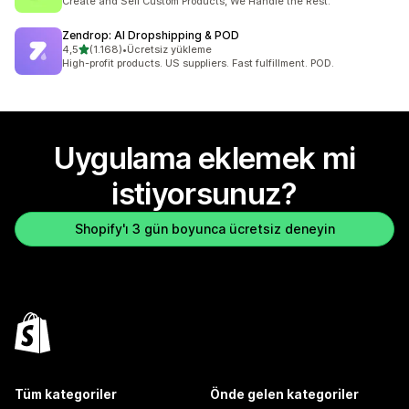
Create and Sell Custom Products, We Handle the Rest.
Zendrop: AI Dropshipping & POD
5 yıldız üzerinden
4,5
(1.168)
•
Ücretsiz yükleme
toplam 1168 değerlendirme
High-profit products. US suppliers. Fast fulfillment. POD.
Uygulama eklemek mi
istiyorsunuz?
Shopify'ı 3 gün boyunca ücretsiz deneyin
Tüm kategoriler
Önde gelen kategoriler