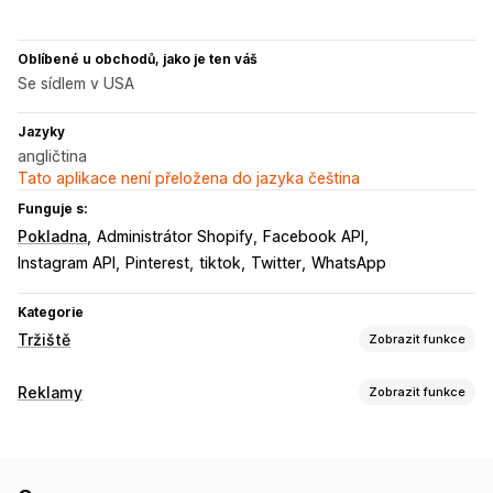
Oblíbené u obchodů, jako je ten váš
Se sídlem v USA
Jazyky
angličtina
Tato aplikace není přeložena do jazyka čeština
Funguje s:
Pokladna
Administrátor Shopify
Facebook API
Instagram API
Pinterest
tiktok
Twitter
WhatsApp
Kategorie
Tržiště
Zobrazit funkce
Správa listingů
Reklamy
Zobrazit funkce
Automatizace kanálů
Produktový kanál
Cílení
Synchronizace produktů
Hromadné nahrávání
Vlastní cílové skupiny
Platforma
Opětovné zacílení
Vlastní listingy