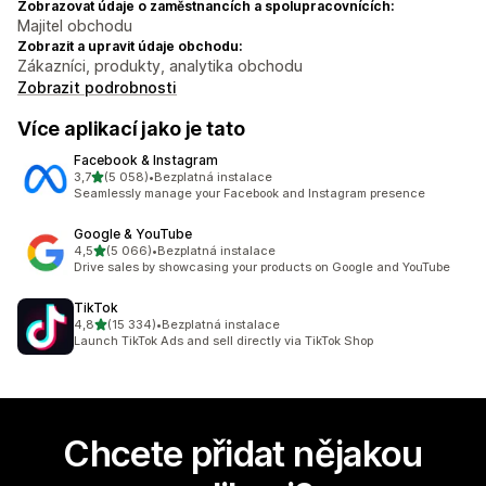
Zobrazovat údaje o zaměstnancích a spolupracovnících:
Majitel obchodu
Zobrazit a upravit údaje obchodu:
Zákazníci, produkty, analytika obchodu
Zobrazit podrobnosti
Více aplikací jako je tato
Facebook & Instagram
z 5 hvězd
3,7
(5 058)
•
Bezplatná instalace
Celkový počet recenzí: 5058
Seamlessly manage your Facebook and Instagram presence
Google & YouTube
z 5 hvězd
4,5
(5 066)
•
Bezplatná instalace
Celkový počet recenzí: 5066
Drive sales by showcasing your products on Google and YouTube
TikTok
z 5 hvězd
4,8
(15 334)
•
Bezplatná instalace
Celkový počet recenzí: 15334
Launch TikTok Ads and sell directly via TikTok Shop
Chcete přidat nějakou