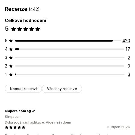
Recenze
(442)
Celkové hodnocení
5
5
420
4
17
3
2
2
0
1
3
Napsat recenzi
Všechny recenze
Diapers.com.sg
Singapur
Doba používání aplikace: Více než rokem
5. srpen 2026