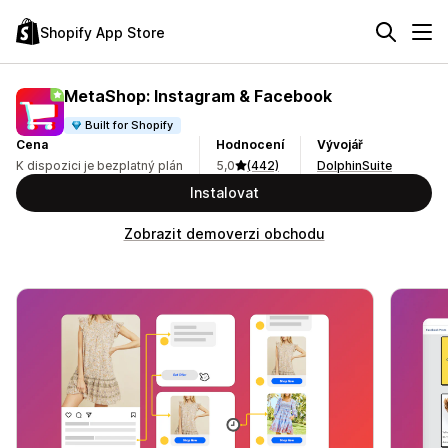
Shopify App Store
MetaShop: Instagram & Facebook
Built for Shopify
Cena
Hodnocení
Vývojář
K dispozici je bezplatný plán
5,0
(442)
DolphinSuite
Instalovat
Zobrazit demoverzi obchodu