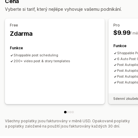
Cena
Správa kampaní
Řízení objednávek
Vyberte si tarif, který nejlépe vyhovuje vašemu podnikání.
Automatizované kampaně
Šablony
Hromadné objednávky
Synchronizace skladových zásob
Obrázky a videa pomocí AI
Sociální sítě
Webová stránka
Vlastní pravidla
Free
Pro
Videa s možností nákupu
Videoreklamy
$9.99
Zdarma
/ mě
Analytika výkonu
Funkce
Funkce
Sledování výkonnosti
Sledování konverzí
Počty impresí
Shoppable Po
Shoppable post scheduling
Atribuce UTM
Zdroj návštěvnosti
6 Auto Post
200+ video post & story templates
Post Autopil
Post Autopil
Post Autopil
Post Autopil
5denní zkušeb
Všechny poplatky jsou fakturovány v měně USD. Opakované poplatky
a poplatky založené na použití jsou fakturovány každých 30 dní.