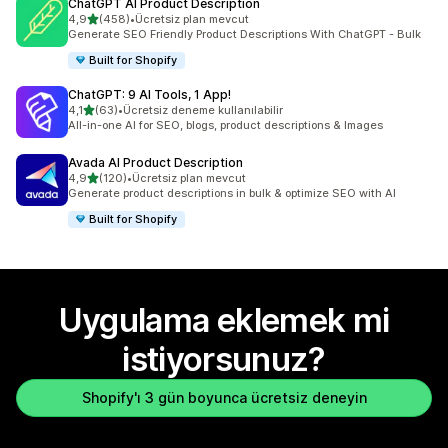
ChatGPT AI Product Description
5 yıldız üzerinden
4,9
(458)
•
Ücretsiz plan mevcut
toplam 458 değerlendirme
Generate SEO Friendly Product Descriptions With ChatGPT - Bulk
Built for Shopify
ChatGPT: 9 AI Tools, 1 App!
5 yıldız üzerinden
4,1
(63)
•
Ücretsiz deneme kullanılabilir
toplam 63 değerlendirme
All-in-one AI for SEO, blogs, product descriptions & Images
Avada AI Product Description
5 yıldız üzerinden
4,9
(120)
•
Ücretsiz plan mevcut
toplam 120 değerlendirme
Generate product descriptions in bulk & optimize SEO with AI
Built for Shopify
Uygulama eklemek mi
istiyorsunuz?
Shopify'ı 3 gün boyunca ücretsiz deneyin