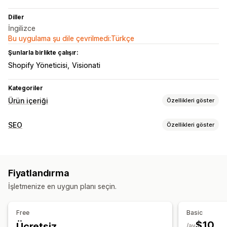
Diller
İngilizce
Bu uygulama şu dile çevrilmedi:Türkçe
Şunlarla birlikte çalışır:
Shopify Yöneticisi
Visionati
Kategoriler
Ürün içeriği
Özellikleri göster
İçerik türleri
SEO
Özellikleri göster
Açıklamalar
SEO açıklamaları
SEO başlıkları
SEO araçları
İçerik oluşturma
Toplu düzenleme
Yapay zeka üretimi
Yerel SEO
Yapay zeka üretimi
İstem şablonları
Ton ve stil
Fiyatlandırma
Performansı izleme
Toplu düzenleme
Otomatik güncellemeler
İşletmenize en uygun planı seçin.
SEO puanı
Sıralama izleme
Web sitesi trafiği
SEO
Free
Basic
Otomatik optimizasyon
SEO denetimleri
$10
Ücretsiz
/ay