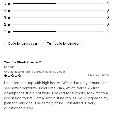
5
1
4
0
3
0
2
0
1
1
Değerlendirme yazın
Tüm değerlendirmeler
Your Bar Stools Canada
Kanada
Uygulamayı kullanma süresi:Yaklaşık 22 saat
2 Haziran 2026
I installed the app with high hopes. Wanted to play around and
see how it performs under Free Plan, which claims 25 free
descriptions. It did not work. Looked for support, took me to a
discussion forum. I left a note but no replies. So, I upgraded my
plan for paid one. The same picture. Uninstalled it. Very
questionable app.