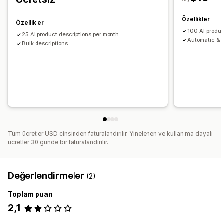
Özellikler
Özellikler
100 AI produ
25 AI product descriptions per month
Automatic & 
Bulk descriptions
Tüm ücretler USD cinsinden faturalandırılır. Yinelenen ve kullanıma dayalı
ücretler 30 günde bir faturalandırılır.
Değerlendirmeler
(2)
Toplam puan
2,1