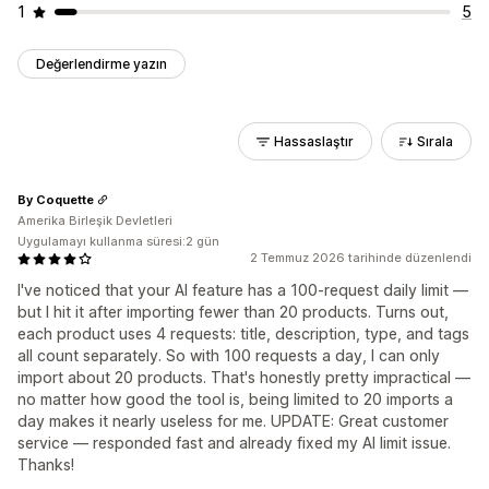
1
5
Değerlendirme yazın
Hassaslaştır
Sırala
By Coquette
Amerika Birleşik Devletleri
Uygulamayı kullanma süresi:2 gün
2 Temmuz 2026 tarihinde düzenlendi
I've noticed that your AI feature has a 100-request daily limit —
but I hit it after importing fewer than 20 products. Turns out,
each product uses 4 requests: title, description, type, and tags
all count separately. So with 100 requests a day, I can only
import about 20 products. That's honestly pretty impractical —
no matter how good the tool is, being limited to 20 imports a
day makes it nearly useless for me. UPDATE: Great customer
service — responded fast and already fixed my AI limit issue.
Thanks!