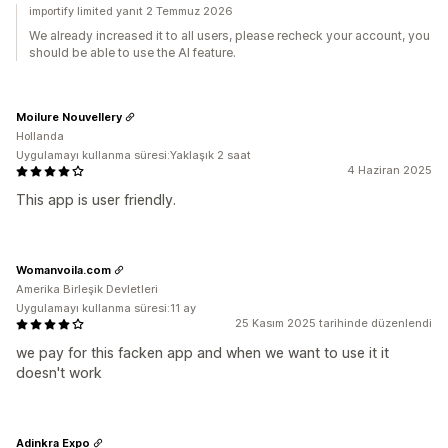
importify limited yanıt 2 Temmuz 2026
We already increased it to all users, please recheck your account, you
should be able to use the AI feature.
Moilure Nouvellery
Hollanda
Uygulamayı kullanma süresi:Yaklaşık 2 saat
4 Haziran 2025
This app is user friendly.
Womanvoila.com
Amerika Birleşik Devletleri
Uygulamayı kullanma süresi:11 ay
25 Kasım 2025 tarihinde düzenlendi
we pay for this facken app and when we want to use it it
doesn't work
Adinkra Expo