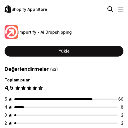
Shopify App Store
Importify ‑ Ai Dropshipping
Yükle
Değerlendirmeler
(83)
Toplam puan
4,5
5
66
4
8
3
2
2
2