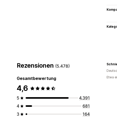
Kompat
Kateg
Rezensionen
Schnie
(5.478)
Deutsc
Etwa e
Gesamtbewertung
4,6
5
4.391
4
681
3
164