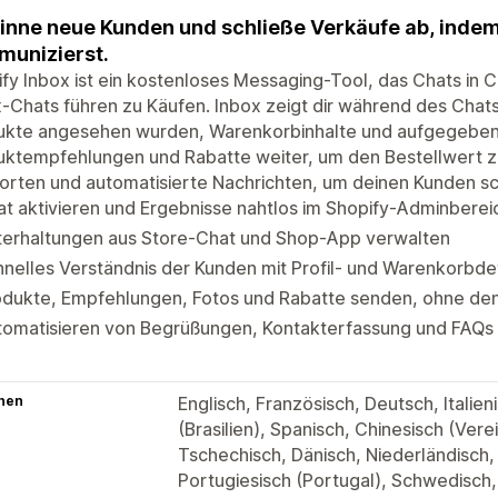
nne neue Kunden und schließe Verkäufe ab, indem
unizierst.
fy Inbox ist ein kostenloses Messaging-Tool, das Chats in
-Chats führen zu Käufen. Inbox zeigt dir während des Chats 
ukte angesehen wurden, Warenkorbinhalte und aufgegeben
ktempfehlungen und Rabatte weiter, um den Bestellwert zu 
rten und automatisierte Nachrichten, um deinen Kunden sch
t aktivieren und Ergebnisse nahtlos im Shopify-Adminberei
terhaltungen aus Store-Chat und Shop-App verwalten
nelles Verständnis der Kunden mit Profil- und Warenkorbdeta
odukte, Empfehlungen, Fotos und Rabatte senden, ohne den
tomatisieren von Begrüßungen, Kontakterfassung und FAQs 
hen
Englisch, Französisch, Deutsch, Italien
(Brasilien), Spanisch, Chinesisch (Verei
Tschechisch, Dänisch, Niederländisch,
Portugiesisch (Portugal), Schwedisch,