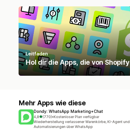
Leitfaden
Hol dir die Apps, die von Shopif
Mehr Apps wie diese
Dondy: WhatsApp Marketing+Chat
von 5 Sternen
4,8
(770)
•
Kostenloser Plan verfügbar
770 Rezensionen insgesamt
Wiederherstellung verlassener Warenkörbe, KI-Agent und
Automatisierungen über WhatsApp