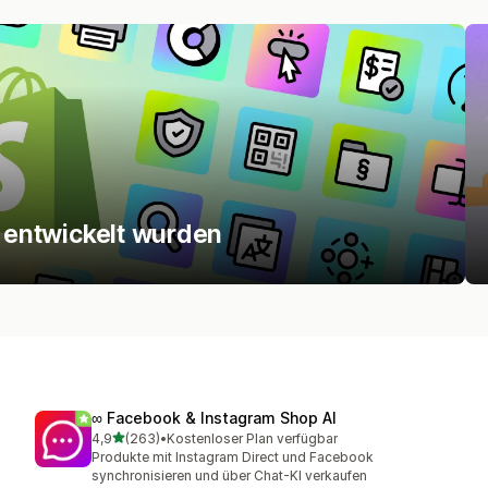
y entwickelt wurden
∞ Facebook & Instagram Shop AI
von 5 Sternen
4,9
(263)
•
Kostenloser Plan verfügbar
263 Rezensionen insgesamt
Produkte mit Instagram Direct und Facebook
synchronisieren und über Chat-KI verkaufen