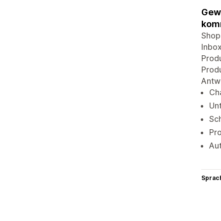
Gewi
komm
Shopi
Inbox
Prod
Produ
Antwo
Cha
Un
Sch
Pr
Au
Sprac