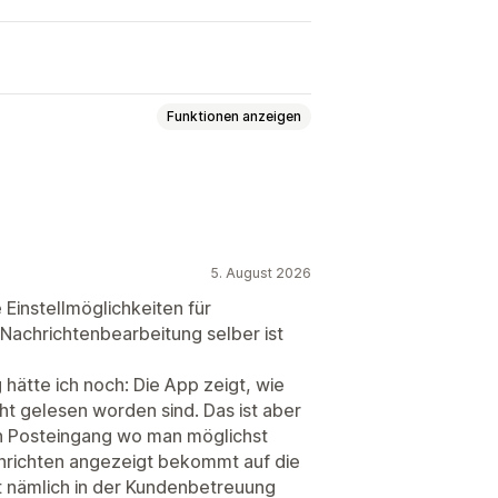
Funktionen anzeigen
ail
Datei-Upload
igungen
Kundeneinblicke
5. August 2026
tempfehlungen
 Einstellmöglichkeiten für
Nachrichtenbearbeitung selber ist
hätte ich noch: Die App zeigt, wie
cht gelesen worden sind. Das ist aber
chäftszeiten
ein Posteingang wo man möglichst
ächen
Chatzuweisung
Agentavatar
chrichten angezeigt bekommt auf die
t nämlich in der Kundenbetreuung