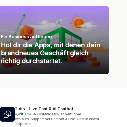
Ein Business aufbauen
Hol dir die Apps, mit denen dein
brandneues Geschäft gleich
richtig durchstartet.
Tidio ‑ Live Chat & AI Chatbot
von 5 Sternen
4,8
(1.246)
•
Kostenloser Plan verfügbar
1246 Rezensionen insgesamt
Verkaufs-Support per Chatbot & Live-Chat in einem
Helpdesk.