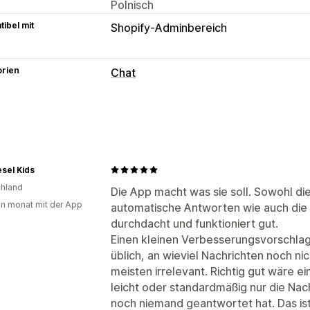
Polnisch
ibel mit
Shopify-Adminbereich
orien
Chat
Nachrichten in Echtzeit
KI-Chatbots
Live-Chat
Chat per E-M
Mehrere Sprachen
Push-Benachricht
Automatisierte Antworten
sel Kids
hland
Rabatte
FAQs
Begrüßungen
Produk
Die App macht was sie soll. Sowohl die
in monat mit der App
automatische Antworten wie auch die 
Schnelle Antworten
Bestellupdates
durchdacht und funktioniert gut.
Anpassung
Einen kleinen Verbesserungsvorschlag 
üblich, an wieviel Nachrichten noch ni
Farbe und Schriftart
Chatfenster
Ges
meisten irrelevant. Richtig gut wäre 
Begrüßungsnachrichten
Chatschaltfl
leicht oder standardmäßig nur die Na
noch niemand geantwortet hat. Das is