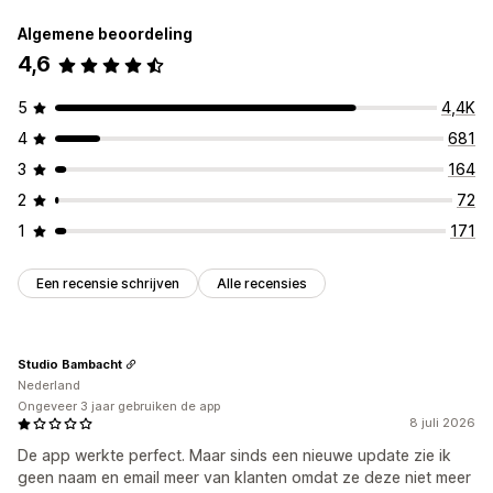
Algemene beoordeling
Geautomatiseerde antwoorden
4,6
Kortingen
Veelgestelde vragen
Begroetingen
Productaanbevelingen
Snelle reacties
5
4,4K
Updates van bestellingen
4
681
Aanpassing
3
164
Kleur en lettertype
Chatvenster
Openingstijden
2
72
Welkomstberichten
Chatknoppen
Chattoewijzing
1
171
Agentavatar
Een recensie schrijven
Alle recensies
Studio Bambacht
Nederland
Ongeveer 3 jaar gebruiken de app
8 juli 2026
De app werkte perfect. Maar sinds een nieuwe update zie ik
geen naam en email meer van klanten omdat ze deze niet meer