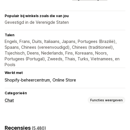
Populair bij winkels zoals die van jou
Gevestigd in de Verenigde Staten
Talen
Engels, Frans, Duits, Italiaans, Japans, Portugees (Brazilië),
Spaans, Chinees (vereenvoudigd), Chinees (traditioneel),
Tsjechisch, Deens, Nederlands, Fins, Koreaans, Noors,
Portugees (Portugal), Zweeds, Thais, Turks, Vietnamees, en
Pools
Werkt met
Shopify-beheercentrum
Online Store
Categorieën
Chat
Functies weergeven
Berichten versturen in real time
AI-chatbots
Live chat
E-mailchat
Bestanden uploaden
Recensies
(5.480)
Meerdere talen
Pushmeldingen
Klantinzichten