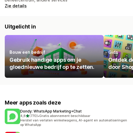
Zie details
Uitgelicht in
Bouw een bedrijf
Gids
Gebruik handige apps om je
Ontdek de
gloednieuwe bedrijf op te zetten.
door Shop
Meer apps zoals deze
Dondy: WhatsApp Marketing+Chat
van 5 sterren
4,8
(770)
•
Gratis abonnement beschikbaar
770 recensies in totaal
Herstel van verlaten winkelwagens, AI-agent en automatiseringen
op WhatsApp