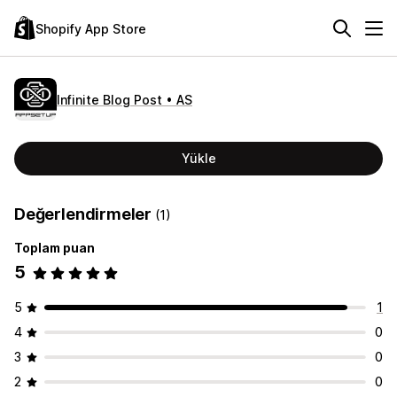
Shopify App Store
Infinite Blog Post • AS
Yükle
Değerlendirmeler
(1)
Toplam puan
5
5
1
4
0
3
0
2
0