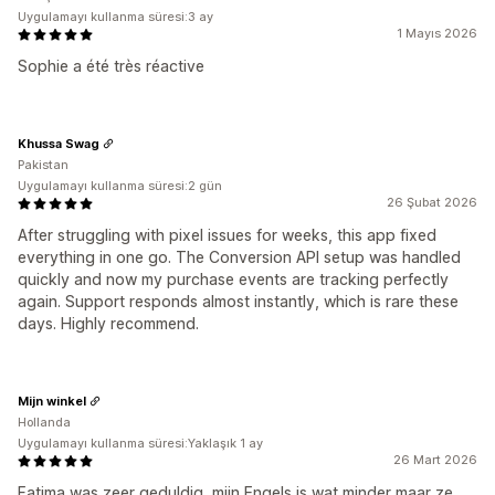
Uygulamayı kullanma süresi:3 ay
1 Mayıs 2026
Sophie a été très réactive
Khussa Swag
Pakistan
Uygulamayı kullanma süresi:2 gün
26 Şubat 2026
After struggling with pixel issues for weeks, this app fixed
everything in one go. The Conversion API setup was handled
quickly and now my purchase events are tracking perfectly
again. Support responds almost instantly, which is rare these
days. Highly recommend.
Mijn winkel
Hollanda
Uygulamayı kullanma süresi:Yaklaşık 1 ay
26 Mart 2026
Fatima was zeer geduldig, mijn Engels is wat minder maar ze