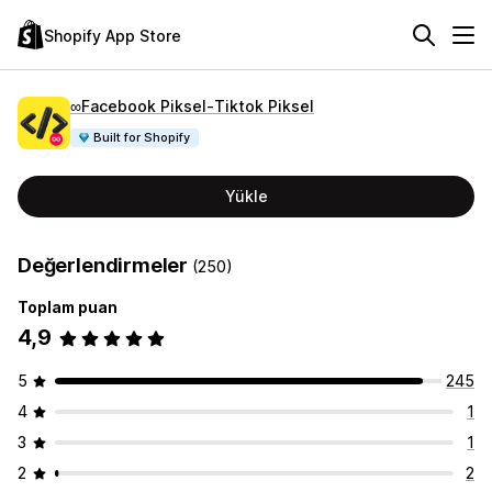
Shopify App Store
∞Facebook Piksel‑Tiktok Piksel
Built for Shopify
Yükle
Değerlendirmeler
(250)
Toplam puan
4,9
5
245
4
1
3
1
2
2