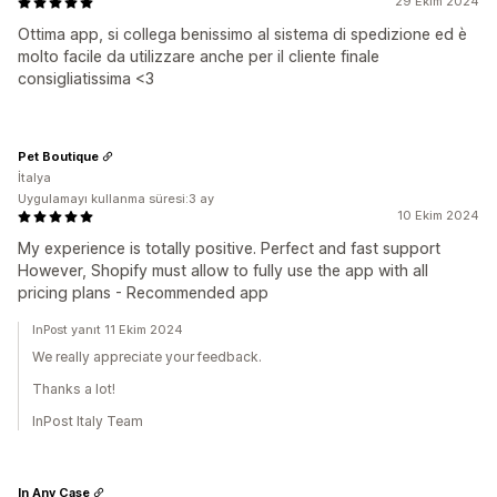
29 Ekim 2024
Ottima app, si collega benissimo al sistema di spedizione ed è
molto facile da utilizzare anche per il cliente finale
consigliatissima <3
Pet Boutique
İtalya
Uygulamayı kullanma süresi:3 ay
10 Ekim 2024
My experience is totally positive. Perfect and fast support
However, Shopify must allow to fully use the app with all
pricing plans - Recommended app
InPost yanıt 11 Ekim 2024
We really appreciate your feedback.
Thanks a lot!
InPost Italy Team
In Any Case