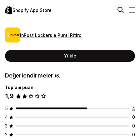
Shopify App Store
InPost Lockers e Punti Ritiro
Yükle
Değerlendirmeler
(6)
Toplam puan
1,9
5
4
4
0
3
0
2
0