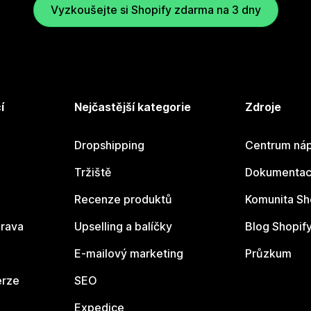
Vyzkoušejte si Shopify zdarma na 3 dny
í
Nejčastější kategorie
Zdroje
Dropshipping
Centrum náp
Tržiště
Dokumentace
Recenze produktů
Komunita Sh
rava
Upselling a balíčky
Blog Shopif
E-mailový marketing
Průzkum
erze
SEO
Expedice