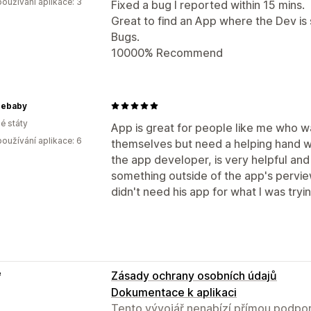
oužívání aplikace: 3
Fixed a bug I reported within 15 mins.
Great to find an App where the Dev is
Bugs.
10000% Recommend
nebaby
é státy
App is great for people like me who wan
oužívání aplikace: 6
themselves but need a helping hand w
the app developer, is very helpful and
something outside of the app's perview
didn't need his app for what I was try
e
Zásady ochrany osobních údajů
Dokumentace k aplikaci
Tento vývojář nenabízí přímou podpor