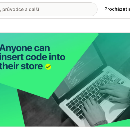
Procházet 
ie propagovaných obrázků