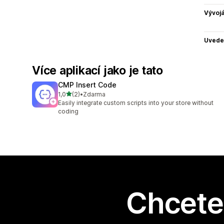
Vývojá
Uvede
Více aplikací jako je tato
CMP Insert Code
z 5 hvězd
1,0
(2)
•
Zdarma
Celkový počet recenzí: 2
Easily integrate custom scripts into your store without
coding
Chcete 