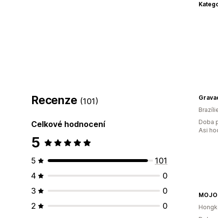
Katego
Recenze
Grava
(101)
Brazíli
Doba p
Celkové hodnocení
Asi ho
5
5
101
4
0
3
0
2
0
Hongk