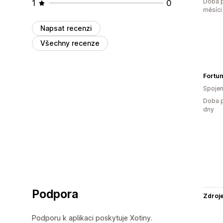
Doba p
1
0
měsíci
Napsat recenzi
Všechny recenze
Fortu
Spojen
Doba p
dny
Podpora
Zdroj
Podporu k aplikaci poskytuje Xotiny.