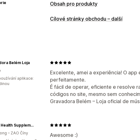
rie
Obsah pro produkty
Cílové stránky obchodu – další
dora Belém Loja
e
Excelente, amei a experiência! O app 
oužívání aplikace:
perfeitamente.
dinou
É fácil de operar, eficiente e resolve
códigos no site, mesmo sem conhecim
Gravadora Belém – Loja oficial de mús
MOJO Health Supplements
ong – ZAO Číny
Awesome :)