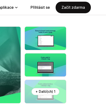
aplikace
Přihlásit se
Začít zdarma
+ Další(ch) 1