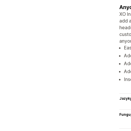
Anyo
XO In
add a
heade
custo
anyon
Eas
Add
Add
Add
Ins
Jazyk
Funguj