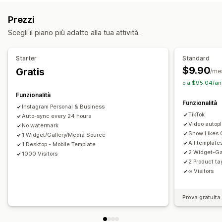
UGC
Foto
Video
Reel
Hashtag
Personalizzazione
Prezzi
Opzioni di visualizzazione
Stili personalizzati
CSS personalizzato
Didascalie
Scegli il piano più adatto alla tua attività.
Singoli visitatori
Multilingua
Feed con opzioni di acquisto
Adattivo per dispositivi mobili
Tag con opzioni di acquisto
Layout personalizzati
Link ai social media
Multilingua
Starter
Standard
$9.90
Gratis
Analisi
/me
o a $95.04/an
Monitoraggio del coinvolgimento
Funzionalità
Monitoraggio delle conversioni
Funzionalità
Instagram Personal & Business
TikTok
Auto-sync every 24 hours
Video autop
No watermark
Show Likes
1 Widget/Gallery/Media Source
All template
1 Desktop - Mobile Template
2 Widget-Ga
1000 Visitors
2 Product t
∞ Visitors
Prova gratuita 