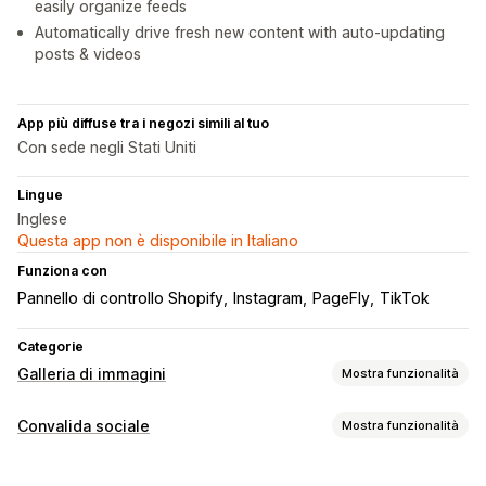
easily organize feeds
Automatically drive fresh new content with auto-updating
posts & videos
App più diffuse tra i negozi simili al tuo
Con sede negli Stati Uniti
Lingue
Inglese
Questa app non è disponibile in Italiano
Funziona con
Pannello di controllo Shopify
Instagram
PageFly
TikTok
Categorie
Galleria di immagini
Mostra funzionalità
Tipi di galleria
Convalida sociale
Mostra funzionalità
Carosello
Collage
Lookbook
Lightbox
Masonry
Griglia
Tipi di contenuti
Elenco