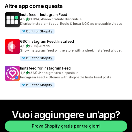
Altre app come questa
Instafeed ‑ Instagram Feed
stelle su 5
4,9
(1.934)
•
Piano gratuito disponibile
1934 recensioni totali
Display Instagram feeds, Reels & Insta UGC as shoppable videos
Built for Shopify
GSC Instagram Feed, Instafeed
stelle su 5
4,9
(206)
•
Gratis
206 recensioni totali
Show Instagram feed on the store with a sleek instafeed widget
Built for Shopify
Instafeed for Instagram Feed
stelle su 5
4,8
(373)
•
Piano gratuito disponibile
373 recensioni totali
Instagram Feed + Stories with shoppable Insta Feed posts
Built for Shopify
Vuoi aggiungere un’app?
Prova Shopify gratis per tre giorni