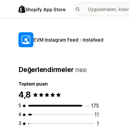
Shopify App Store
EVM Instagram Feed ‑ Instafeed
Değerlendirmeler
(193)
Toplam puan
4,8
5
175
4
11
3
1