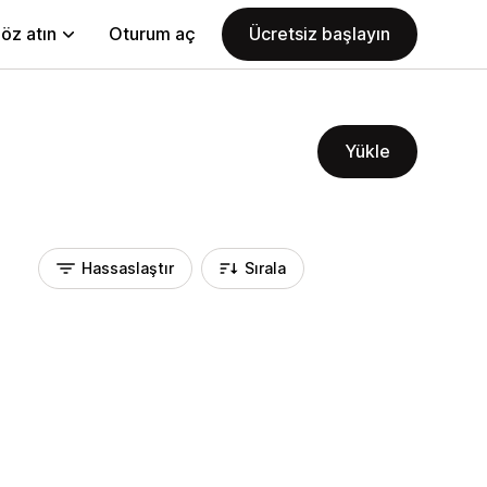
öz atın
Oturum aç
Ücretsiz başlayın
Yükle
Hassaslaştır
Sırala