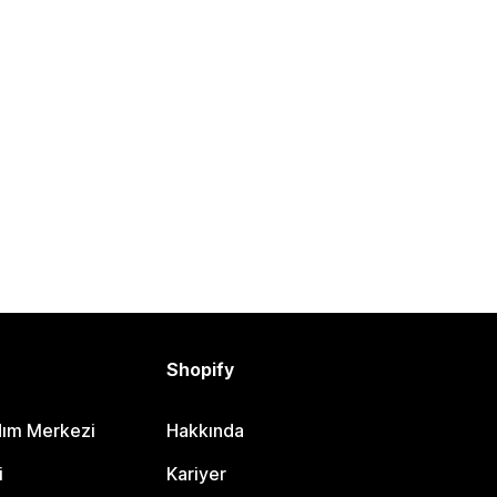
Shopify
dım Merkezi
Hakkında
i
Kariyer