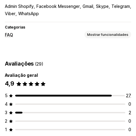
Admin Shopify
Facebook Messenger
Gmail
Skype
Telegram
Viber
WhatsApp
Categorias
FAQ
Mostrar funcionalidades
Ferramentas de edição
HTML
Editor de texto formatado
Avaliações
(29)
Opções de apresentação
Avaliação geral
Barra de pesquisa
Respostas instantâneas
4,9
5
27
4
0
3
2
2
0
1
0