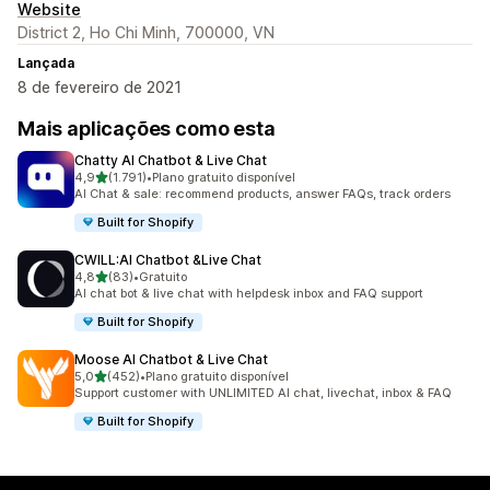
Website
District 2, Ho Chi Minh, 700000, VN
Lançada
8 de fevereiro de 2021
Mais aplicações como esta
Chatty AI Chatbot & Live Chat
de 5 estrelas
4,9
(1.791)
•
Plano gratuito disponível
1791 total de avaliações
AI Chat & sale: recommend products, answer FAQs, track orders
Built for Shopify
CWILL:AI Chatbot &Live Chat
de 5 estrelas
4,8
(83)
•
Gratuito
83 total de avaliações
AI chat bot & live chat with helpdesk inbox and FAQ support
Built for Shopify
Moose AI Chatbot & Live Chat
de 5 estrelas
5,0
(452)
•
Plano gratuito disponível
452 total de avaliações
Support customer with UNLIMITED AI chat, livechat, inbox & FAQ
Built for Shopify