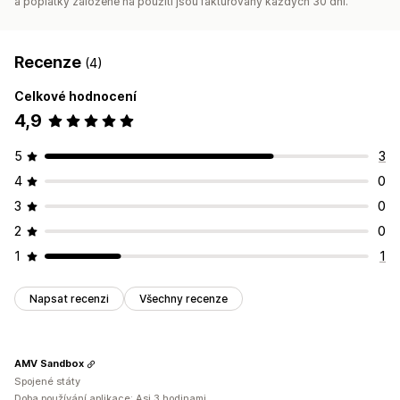
a poplatky založené na použití jsou fakturovány každých 30 dní.
Recenze
(4)
Celkové hodnocení
4,9
5
3
4
0
3
0
2
0
1
1
Napsat recenzi
Všechny recenze
AMV Sandbox
Spojené státy
Doba používání aplikace: Asi 3 hodinami