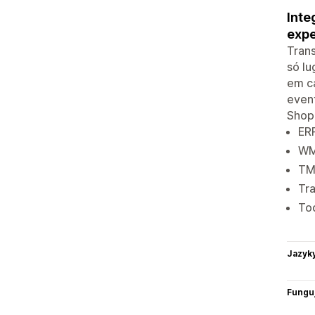
Inte
expe
Trans
só l
em c
event
Shopi
ERP
WM
TMS
Tra
Tod
Jazyk
Funguj