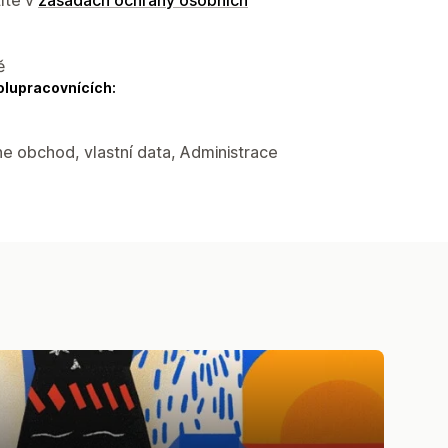
ě
olupracovnících:
ne obchod, vlastní data, Administrace