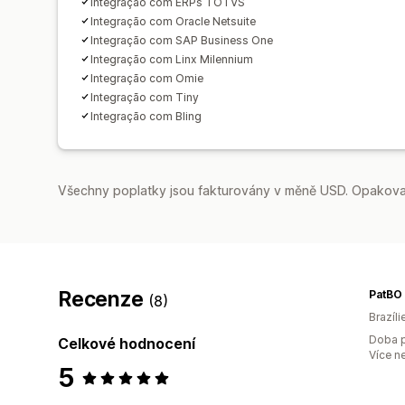
Integração com ERPs TOTVS
Integração com Oracle Netsuite
Integração com SAP Business One
Integração com Linx Milennium
Integração com Omie
Integração com Tiny
Integração com Bling
Všechny poplatky jsou fakturovány v měně USD. Opakovan
Recenze
PatBO 
(8)
Brazíli
Doba p
Celkové hodnocení
Více n
5