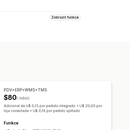
Zobrazit funkce
ní objednávek
Sazby za dopravu
vců
Stránka na sledování
azníky
Historie sledování
ravidla
Úpravy skladových zásob
sob
Více skladů
Mapování SKU
PDV+ERP+WMS+TMS
$80
/ měsíc
Adicional de U$ 0,15 por pedido integrado + U$ 20,00 por
loja conectada + U$ 0,16 por pedido splitado
Funkce