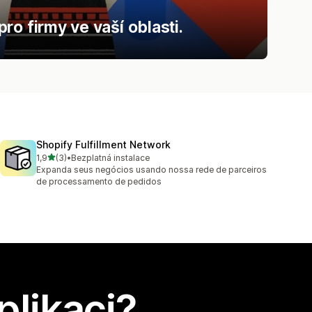
o firmy ve vaší oblasti.
Shopify Fulfillment Network
z 5 hvězd
1,9
(3)
•
Bezplatná instalace
Celkový počet recenzí: 3
Expanda seus negócios usando nossa rede de parceiros
de processamento de pedidos
plikaci?