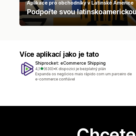
Aplikace pro obchodníky v Latinské Americe
Podpořte svou latinskoamerickou 
Více aplikací jako je tato
Shiprocket: eCommerce Shipping
z 5 hvězd
4,1
(630)
•
K dispozici je bezplatný plán
Celkový počet recenzí: 630
Expanda os negócios mais rápido com um parceiro de
e-commerce confiável
Chcete 