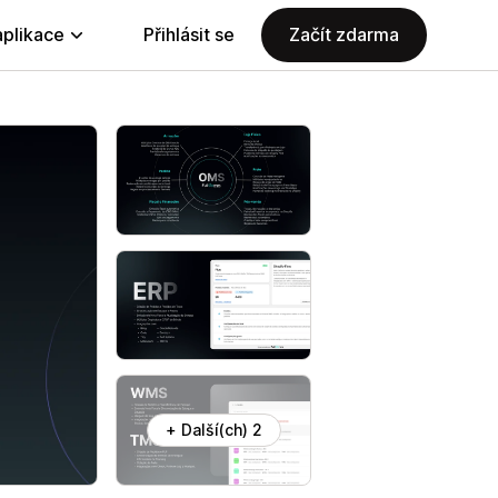
aplikace
Přihlásit se
Začít zdarma
+ Další(ch) 2