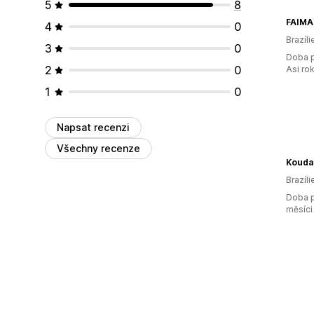
5
8
FAIMA
4
0
Brazíli
3
0
Doba p
2
0
Asi ro
1
0
Napsat recenzi
Všechny recenze
Kouda
Brazíli
Doba p
měsíci