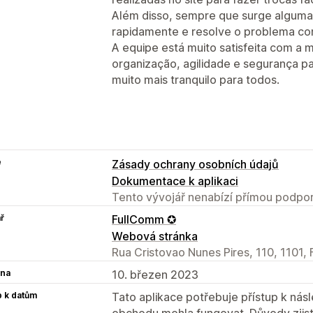
Além disso, sempre que surge alguma
rapidamente e resolve o problema com
A equipe está muito satisfeita com a 
organização, agilidade e segurança p
muito mais tranquilo para todos.
e
Zásady ochrany osobních údajů
Dokumentace k aplikaci
Tento vývojář nenabízí přímou podpor
ř
FullComm ✪
Webová stránka
Rua Cristovao Nunes Pires, 110, 1101, 
na
10. březen 2023
p k datům
Tato aplikace potřebuje přístup k ná
obchodu mohla fungovat. Důvody zjist