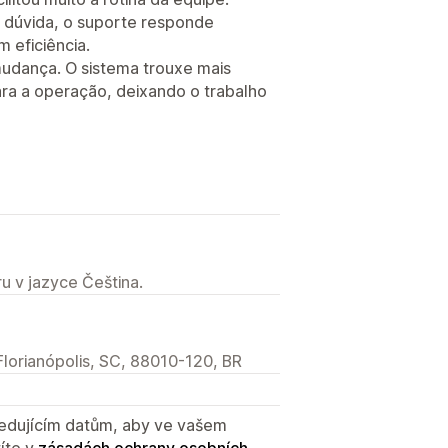
 dúvida, o suporte responde
 eficiência.
mudança. O sistema trouxe mais
ara a operação, deixando o trabalho
u v jazyce Čeština.
Florianópolis, SC, 88010-120, BR
sledujícím datům, aby ve vašem
íte v
zásadách ochrany osobních