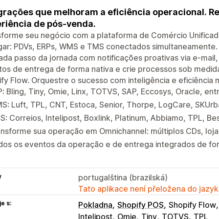
grações que melhoram a eficiência operacional. 
riência de pós-venda.
forme seu negócio com a plataforma de Comércio Unificado
ugar: PDVs, ERPs, WMS e TMS conectados simultaneamente. 
ada passo da jornada com notificações proativas via e-ma
os de entrega de forma nativa e crie processos sob medid
fy Flow. Orquestre o sucesso com inteligência e eficiência
: Bling, Tiny, Omie, Linx, TOTVS, SAP, Eccosys, Oracle, ent
S: Luft, TPL, CNT, Estoca, Senior, Thorpe, LogCare, SKUr
: Correios, Intelipost, Boxlink, Platinum, Abbiamo, TPL, Bes
nsforme sua operação em Omnichannel: múltiplos CDs, loja
os os eventos da operação e de entrega integrados de for
y
portugalština (brazilská)
Tato aplikace není přeložena do jazyk
e s:
Pokladna
Shopify POS
Shopify Flow
Intelipost
Omie
Tiny
TOTVS
TPL