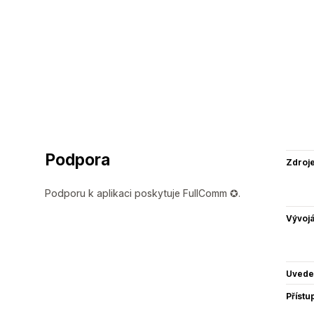
Podpora
Zdroj
Podporu k aplikaci poskytuje FullComm ✪.
Vývojá
Uvede
Přístu