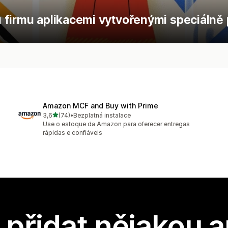
firmu aplikacemi vytvořenými speciálně pr
Amazon MCF and Buy with Prime
z 5 hvězd
3,6
(74)
•
Bezplatná instalace
Celkový počet recenzí: 74
Use o estoque da Amazon para oferecer entregas
rápidas e confiáveis
přidat nějakou a