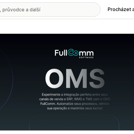
Procházet 
ie propagovaných obrázků