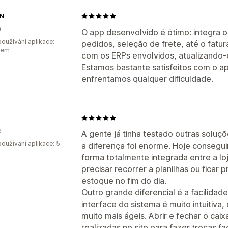
N
e
O app desenvolvido é ótimo: integra o
oužívání aplikace:
pedidos, seleção de frete, até o fatur
kem
com os ERPs envolvidos, atualizando
Estamos bastante satisfeitos com o 
enfrentamos qualquer dificuldade.
e
A gente já tinha testado outras solu
oužívání aplikace: 5
a diferença foi enorme. Hoje consegu
forma totalmente integrada entre a lo
precisar recorrer a planilhas ou fica
estoque no fim do dia.
Outro grande diferencial é a facilidad
interface do sistema é muito intuitiva,
muito mais ágeis. Abrir e fechar o cai
realizadas no site para fazer trocas fac