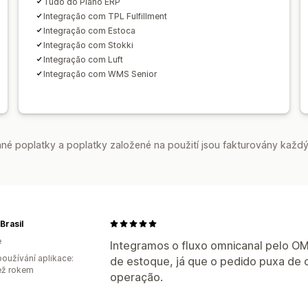
Tudo do Plano ERP
Integração com TPL Fulfillment
Integração com Estoca
Integração com Stokki
Integração com Luft
Integração com WMS Senior
é poplatky a poplatky založené na použití jsou fakturovány každý
Brasil
e
Integramos o fluxo omnicanal pelo OMS
oužívání aplikace:
de estoque, já que o pedido puxa de on
ež rokem
operação.