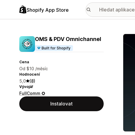
Shopify App Store
Galer
OMS & PDV Omnichannel
Built for Shopify
Cena
Od $10 /měsíc
Hodnocení
5,0
(8)
Vývojář
FullComm ✪
Instalovat