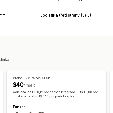
rie
Logistika třetí strany (3PL)
Řízení objednávek
Plnění
Dávkové zpracování
Směrová
Přepravní listy
Sledování více dopra
Sledovací odkazy
Notifikace pro zák
Správa skladových zásob
dnikání.
Automatická synchronizace
Vlastní p
Upozornění týkající se skladových zá
Předpovědi
Plano ERP+WMS+TMS
$40
/ měsíc
Adicional de U$ 0,12 por pedido integrado + U$ 10,00 por
local adicional + U$ 0,16 por pedido splitado
Funkce