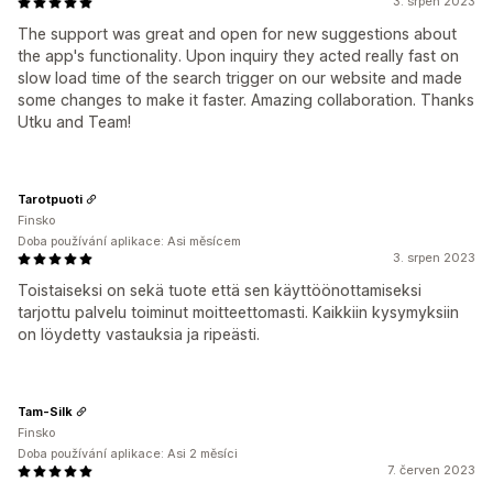
3. srpen 2023
The support was great and open for new suggestions about
the app's functionality. Upon inquiry they acted really fast on
slow load time of the search trigger on our website and made
some changes to make it faster. Amazing collaboration. Thanks
Utku and Team!
Tarotpuoti
Finsko
Doba používání aplikace: Asi měsícem
3. srpen 2023
Toistaiseksi on sekä tuote että sen käyttöönottamiseksi
tarjottu palvelu toiminut moitteettomasti. Kaikkiin kysymyksiin
on löydetty vastauksia ja ripeästi.
Tam-Silk
Finsko
Doba používání aplikace: Asi 2 měsíci
7. červen 2023