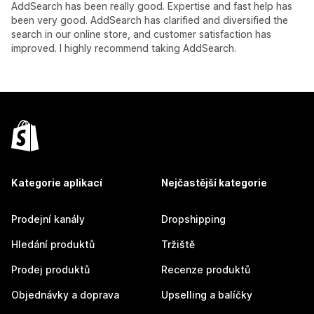
AddSearch has been really good. Expertise and fast help has
been very good. AddSearch has clarified and diversified the
search in our online store, and customer satisfaction has
improved. I highly recommend taking AddSearch.
Kategorie aplikací
Nejčastější kategorie
Prodejní kanály
Dropshipping
Hledání produktů
Tržiště
Prodej produktů
Recenze produktů
Objednávky a doprava
Upselling a balíčky