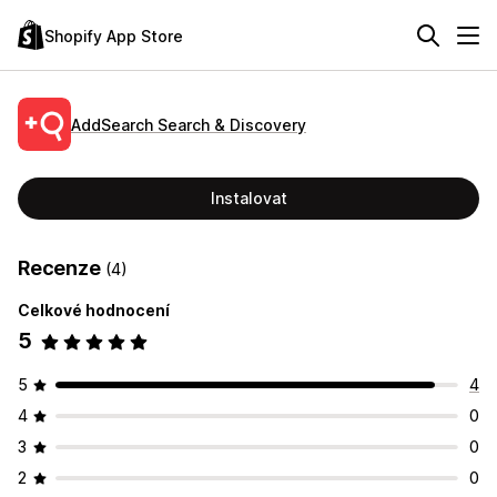
Shopify App Store
AddSearch Search & Discovery
Instalovat
Recenze
(4)
Celkové hodnocení
5
5
4
4
0
3
0
2
0