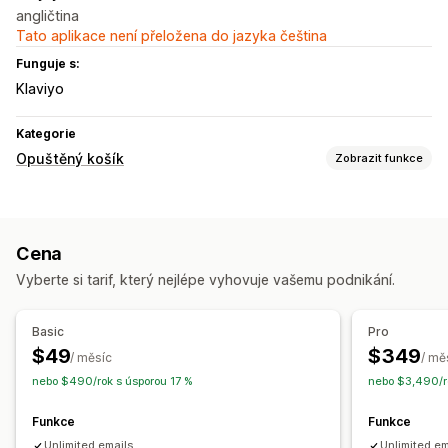
angličtina
Tato aplikace není přeložena do jazyka čeština
Funguje s:
Klaviyo
Kategorie
Opuštěný košík
Zobrazit funkce
Obnovení košíku
Nabídky slev
Cena
Možnosti zobrazení
Vyberte si tarif, který nejlépe vyhovuje vašemu podnikání.
Nástroj pro tvorbu vyskakovacích oken
Basic
Pro
$49
$349
/ měsíc
/ mě
nebo $490/rok s úsporou 17 %
nebo $3,490/r
Funkce
Funkce
Unlimited emails.
Unlimited em