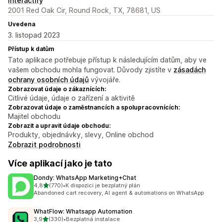
Interactify
2001 Red Oak Cir, Round Rock, TX, 78681, US
Uvedena
3. listopad 2023
Přístup k datům
Tato aplikace potřebuje přístup k následujícím datům, aby ve
vašem obchodu mohla fungovat. Důvody zjistíte v
zásadách
ochrany osobních údajů
vývojáře.
Zobrazovat údaje o zákaznících:
Citlivé údaje, údaje o zařízení a aktivitě
Zobrazovat údaje o zaměstnancích a spolupracovnících:
Majitel obchodu
Zobrazit a upravit údaje obchodu:
Produkty, objednávky, slevy, Online obchod
Zobrazit podrobnosti
Více aplikací jako je tato
Dondy: WhatsApp Marketing+Chat
z 5 hvězd
4,8
(770)
•
K dispozici je bezplatný plán
Celkový počet recenzí: 770
Abandoned cart recovery, AI agent & automations on WhatsApp
WhatFlow: Whatsapp Automation
z 5 hvězd
3,9
(330)
•
Bezplatná instalace