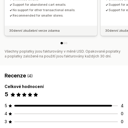
Support for abandoned cart emails.
Support for a
No support for other transactional emails.
Support for 
Recommended for smaller stores.
30denní zkušební verze zdarma
30denní zkuše
Všechny poplatky jsou fakturovány v měně USD. Opakované poplatky
a poplatky založené na použití jsou fakturovány každých 30 dní.
Recenze
(4)
Celkové hodnocení
5
5
4
4
0
3
0