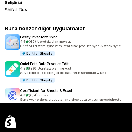
Geliştirici
Shifat.Dev
Buna benzer diğer uygulamalar
Easify Inventory Sync
5 yıldız üzerinden
4,5
(69)
•
Ücretsiz plan mevcut
toplam 69 değerlendirme
One/ Multi store sync with Real-time product sync & stock sync
Built for Shopify
QuickEdit: Bulk Product Edit
5 yıldız üzerinden
4,9
(99)
•
Ücretsiz plan mevcut
toplam 99 değerlendirme
Save time bulk editing store data with schedule & undo
Built for Shopify
Coefficient for Sheets & Excel
5 yıldız üzerinden
4,3
(6)
•
Ücretsiz
toplam 6 değerlendirme
Sync your orders, products, and shop data to your spreadsheets