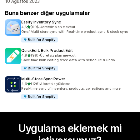
10 Ağustos 2023
Buna benzer diğer uygulamalar
Easify Inventory Sync
5 yıldız üzerinden
4,5
(69)
•
Ücretsiz plan mevcut
toplam 69 değerlendirme
One/ Multi store sync with Real-time product sync & stock sync
Built for Shopify
QuickEdit: Bulk Product Edit
5 yıldız üzerinden
4,9
(99)
•
Ücretsiz plan mevcut
toplam 99 değerlendirme
Save time bulk editing store data with schedule & undo
Built for Shopify
Multi‑Store Sync Power
5 yıldız üzerinden
4,6
(126)
•
Ücretsiz yükleme
toplam 126 değerlendirme
Real-time sync of inventory, products, collections and more.
Built for Shopify
Uygulama eklemek mi