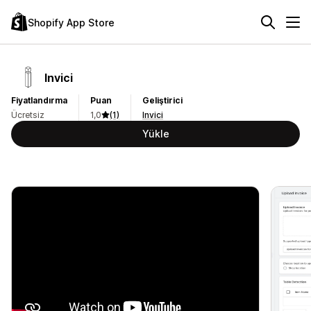
Shopify App Store
Invici
Fiyatlandırma
Puan
Geliştirici
Ücretsiz
1,0
(1)
Invici
Yükle