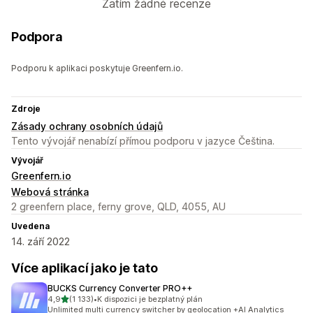
Zatím žádné recenze
Podpora
Podporu k aplikaci poskytuje Greenfern.io.
Zdroje
Zásady ochrany osobních údajů
Tento vývojář nenabízí přímou podporu v jazyce Čeština.
Vývojář
Greenfern.io
Webová stránka
2 greenfern place, ferny grove, QLD, 4055, AU
Uvedena
14. září 2022
Více aplikací jako je tato
BUCKS Currency Converter PRO++
z 5 hvězd
4,9
(1 133)
•
K dispozici je bezplatný plán
Celkový počet recenzí: 1133
Unlimited multi currency switcher by geolocation +AI Analytics