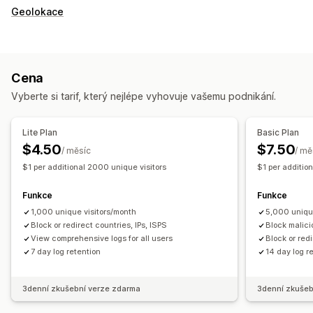
Geolokace
Cena
Vyberte si tarif, který nejlépe vyhovuje vašemu podnikání.
Lite Plan
Basic Plan
$4.50
$7.50
/ měsíc
/ mě
$1 per additional 2000 unique visitors
$1 per additio
Funkce
Funkce
1,000 unique visitors/month
5,000 uniqu
Block or redirect countries, IPs, ISPS
Block malici
View comprehensive logs for all users
Block or redi
7 day log retention
14 day log r
3denní zkušební verze zdarma
3denní zkušeb