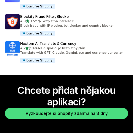
Built for Shopify
Blockify Fraud Filter, Blocker
z 5 hvězd
4,9
(1 527)
•
Bezplatná instalace
Celkový počet recenzí: 1527
Block fraud with IP blocker, bot blocker and country blocker
Built for Shopify
Hextom AI Translate & Currency
z 5 hvězd
4,7
(1 174)
•
K dispozici je bezplatný plán
Celkový počet recenzí: 1174
Translate with GPT, Claude, Gemini, etc and currency converter
Built for Shopify
Chcete přidat nějakou
aplikaci?
Vyzkoušejte si Shopify zdarma na 3 dny