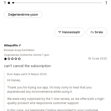
1
1
Değerlendirme yazın
Hassaslaştır
Sırala
littlepuffin
Birleşik Arap Emirlikleri
Uygulamayı kullanma süresi:1 gün
18 Ocak 2025
can't cancel the subscription
Boxi Apps yanıt 9 Mayıs 2025
Hi Hanes,
Thank you for trying our app. I’m truly sorry to hear that you
experienced any inconvenience while using it.
We were very surprised by the 1-star review, as we offer both a high-
quality product and responsive customer support.
In this case, our teammate Cristina responded to your customer