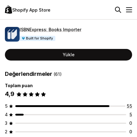
Shopify App Store
ISBNExpress: Books Importer
Built for Shopify
Yükle
Değerlendirmeler
(61)
Toplam puan
4,9
5
55
4
5
3
0
2
0