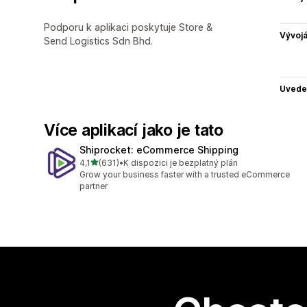
Podporu k aplikaci poskytuje Store &
Vývojá
Send Logistics Sdn Bhd.
Uvede
Více aplikací jako je tato
Shiprocket: eCommerce Shipping
z 5 hvězd
4,1
(631)
•
K dispozici je bezplatný plán
Celkový počet recenzí: 631
Grow your business faster with a trusted eCommerce
partner