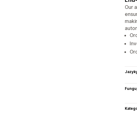
Our a
ensur
makin
autom
Ord
Inv
Ord
Jazyk
Funguj
Katego