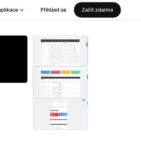
aplikace
Přihlásit se
Začít zdarma