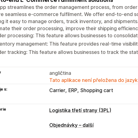
pp streamlines the order management process, from order p
e seamless e-commerce fulfilment. We offer end-to-end solu
g it easy to manage orders, track inventory, and shipments
ate their order processing, improve their shipping efficiency
er processing: This feature allows businesses to consolida
entory management: This feature provides real-time visibilit
er tracking: This feature allows businesses to track the sta
y
angličtina
Tato aplikace není přeložena do jazyk
e s:
Carrier
ERP
Shopping cart
rie
Logistika třetí strany (3PL)
Řízení objednávek
Objednávky – další
Plnění