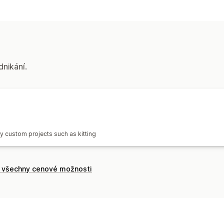
Správa skladových zásob
Úpravy skladových zásob
dnikání.
ny custom projects such as kitting
t všechny cenové možnosti