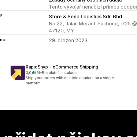
Tento vývojář nenabízí přímou podpor
ř
Store & Send Logistics Sdn Bhd
No 22, Jalan Meranti Puchong, D’25 
47120, MY
na
29. březen 2023
RapidShyp ‑ eCommerce Shipping
z 5 hvězd
3,0
(3)
•
Bezplatná instalace
Celkový počet recenzí: 3
Ship your orders with multiple couriers on a single
platform