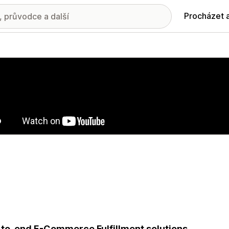
Procházet 
ie propagovaných obrázků
to-end E-Commerce Fulfillment solutions