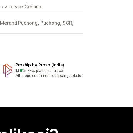
u v jazyce Čeština.
@Meranti Puchong, Puchong, SGR,
Proship by Prozo (India)
z 5 hvězd
1,1
(5)
•
Bezplatná instalace
Celkový počet recenzí: 5
All in one ecommerce shipping solution