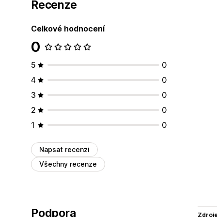
Recenze
Celkové hodnocení
0
5
0
4
0
3
0
2
0
1
0
Napsat recenzi
Všechny recenze
Podpora
Zdroj