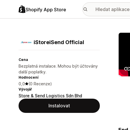
Shopify App Store
Galer
iStoreiSend Official
Cena
Bezplatná instalace. Mohou být účtovány
další poplatky.
Hodnocení
0,0
(0 Recenze)
Vývojář
Store & Send Logistics Sdn Bhd
Instalovat
End-