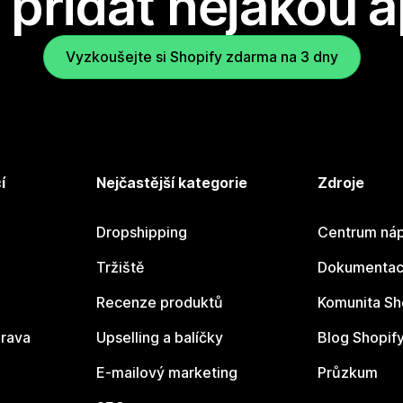
přidat nějakou a
Vyzkoušejte si Shopify zdarma na 3 dny
í
Nejčastější kategorie
Zdroje
Dropshipping
Centrum náp
Tržiště
Dokumentace
Recenze produktů
Komunita Sh
rava
Upselling a balíčky
Blog Shopif
E-mailový marketing
Průzkum