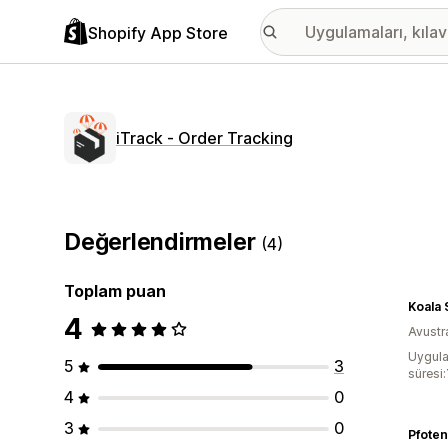
Shopify App Store
iTrack ‑ Order Tracking
Değerlendirmeler
(4)
Toplam puan
Koala 
4
Avustr
Uygula
5
3
süresi:
4
0
3
0
Pfoten