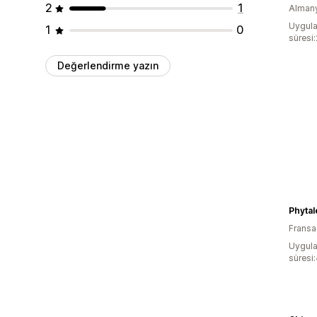
2
1
Alman
Uygula
1
0
süresi
Değerlendirme yazın
Phyta
Fransa
Uygula
süresi