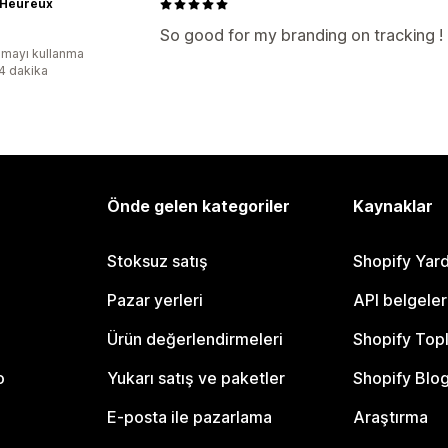
 Heureux
So good for my branding on tracking ! Fu
mayı kullanma
:4 dakika
Önde gelen kategoriler
Kaynaklar
Stoksuz satış
Shopify Yar
Pazar yerleri
API belgeler
Ürün değerlendirmeleri
Shopify Top
o
Yukarı satış ve paketler
Shopify Blo
E-posta ile pazarlama
Araştırma