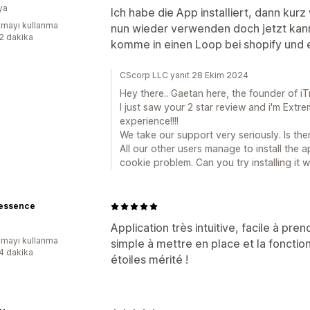
ya
Ich habe die App installiert, dann kurz 
mayı kullanma
nun wieder verwenden doch jetzt kann
:2 dakika
komme in einen Loop bei shopify und 
CScorp LLC yanıt 28 Ekim 2024
Hey there.. Gaetan here, the founder of i
I just saw your 2 star review and i'm Ext
experience!!!!
We take our support very seriously. Is the
All our other users manage to install the 
cookie problem. Can you try installing it 
lessence
Application très intuitive, facile à pre
mayı kullanma
simple à mettre en place et la fonction
:4 dakika
étoiles mérité !