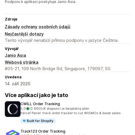
Podporu k aplikaci poskytuje Janio Asia.
Zdroje
Zásady ochrany osobních údajů
Nejčastější dotazy
Tento vývojář nenabízí přímou podporu v jazyce Čeština.
Vývojář
Janio Asia
Webová stránka
#05-21, 109 North Bridge Rd, Singapore, 179097, SG
Uvedena
14. září 2020
Více aplikací jako je tato
CWILL Order Tracking
z 5 hvězd
5,0
(2 860)
•
K dispozici je bezplatný plán
Celkový počet recenzí: 2860
Parcel Panel: track order tracker to cut WISMOs & boost sales
Built for Shopify
Track123 Order Tracking