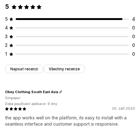
5
5
4
4
0
3
0
2
0
1
0
Napsat recenzi
Všechny recenze
Obey Clothing South East Asia
Singapur
Doba používání aplikace: 9 dny
30. září 2020
the app works well on the platform, its easy to install with a
seamless interface and customer support is responsive.