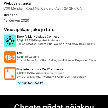
Webová stránka
736 Meridian Road NE, Calgary, AB, T2A 2N7, CA
Uvedena
12. červen 2020
Více aplikací jako je tato
Shopify Marketplace Connect
z 5 hvězd
4,3
(1 939)
•
Bezplatná instalace
Celkový počet recenzí: 1939
Sell on Amazon, Target Plus, Walmart, and eBay from Shopify
Temu
z 5 hvězd
3,9
(11)
•
Zdarma
Celkový počet recenzí: 11
Official Temu App -Start Selling to Millions of Buyers on Temu
Etsy Integration ‑ CedCommerce
z 5 hvězd
4,6
(1 186)
•
Zkušební verze zdarma
Celkový počet recenzí: 1186
Sync Etsy Listings, Inventory & Orders with Accuracy
Built for Shopify
Chcete přidat nějakou