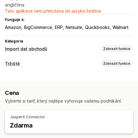
angličtina
Tato aplikace není přeložena do jazyka čeština
Funguje s:
Amazon
BigCommerce
ERP
Netsuite
Quickbooks
Walmart
Kategorie
Import dat obchodů
Zobrazit funkce
Synchronizace dat
Tržiště
Zobrazit funkce
Automatická aktualizace
Synchronizace skladových zásob
Správa listingů
Synchronizace cen
Synchronizace produktů
Synchronizace produktů
Hromadné nahrávání
Synchronizace v reálném čase
Naplánovaná synchronizace
Cena
Vlastní listingy
Migrace dat
Vyberte si tarif, který nejlépe vyhovuje vašemu podnikání.
Hromadný export
Hromadný import
Naplánovaný export
Naplánovaný import
Podpora velkých souborů
CSV
JasperX Connector
Hromadné aktualizace
Kolekce
Skladové zásoby
Zdarma
Metapole
Produkty