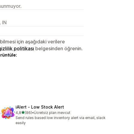
 sunmuyor.
 IN
lmesi için aşağıdaki verilere
gizlilik politikası
belgesinden öğrenin.
örüntüle:
iAlert ‑ Low Stock Alert
5 yıldız üzerinden
4,8
(86)
•
Ücretsiz plan mevcut
toplam 86 değerlendirme
Send rules based low inventory alert via email, slack
easily