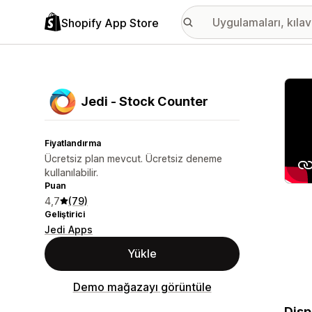
Shopify App Store
Öne ç
Jedi ‑ Stock Counter
Fiyatlandırma
Ücretsiz plan mevcut. Ücretsiz deneme
kullanılabilir.
Puan
4,7
(79)
Geliştirici
Jedi Apps
Yükle
Demo mağazayı görüntüle
Disp