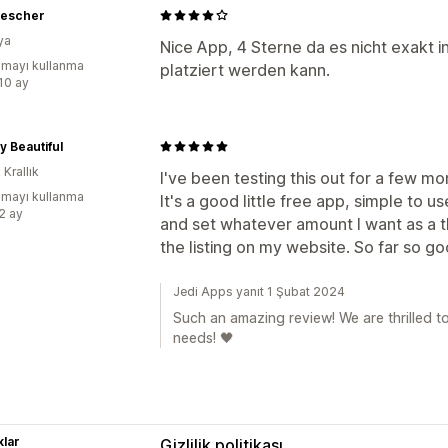
escher
ya
Nice App, 4 Sterne da es nicht exakt in
mayı kullanma
platziert werden kann.
:10 ay
ly Beautiful
 Krallık
I've been testing this out for a few mo
mayı kullanma
It's a good little free app, simple to 
:2 ay
and set whatever amount I want as a thr
the listing on my website. So far so go
Jedi Apps yanıt 1 Şubat 2024
Such an amazing review! We are thrilled t
needs! 🖤
lar
Gizlilik politikası