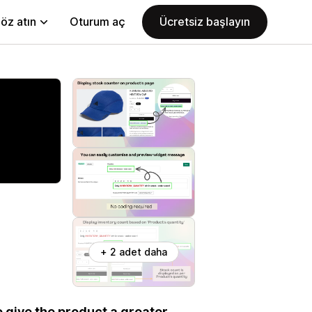
öz atın
Oturum aç
Ücretsiz başlayın
+ 2 adet daha
 give the product a greater