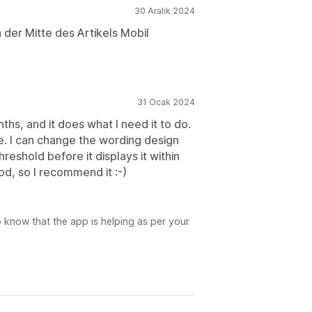
30 Aralık 2024
 der Mitte des Artikels Mobil
31 Ocak 2024
nths, and it does what I need it to do.
use. I can change the wording design
eshold before it displays it within
od, so I recommend it :-)
o know that the app is helping as per your