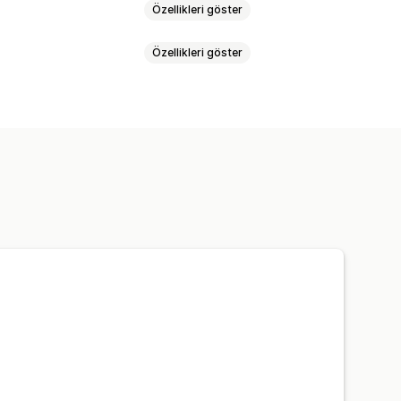
Özellikleri göster
Özellikleri göster
şler
Stokta yok
Özel uyarılar
ellemeler
 sayacı
mleri
anter takibi