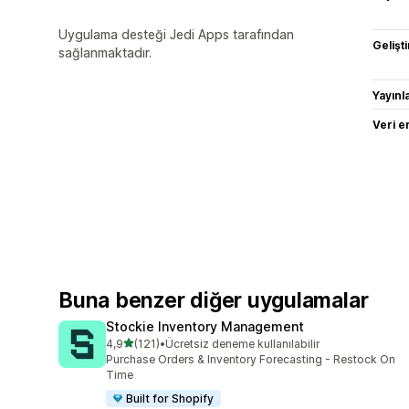
Uygulama desteği Jedi Apps tarafından
Gelişti
sağlanmaktadır.
Yayın
Veri e
Buna benzer diğer uygulamalar
Stockie Inventory Management
5 yıldız üzerinden
4,9
(121)
•
Ücretsiz deneme kullanılabilir
toplam 121 değerlendirme
Purchase Orders & Inventory Forecasting - Restock On
Time
Built for Shopify