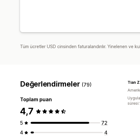
Tüm ücretler USD cinsinden faturalandırılır. Yinelenen ve kul
Değerlendirmeler
Tian 
(79)
Amerika
Uygula
Toplam puan
süresi
4,7
5
72
4
4