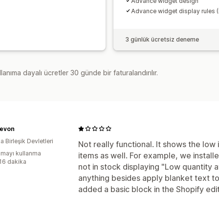
Advance widget design
Advance widget display rules (F
3 günlük ücretsiz deneme
lanıma dayalı ücretler 30 günde bir faturalandırılır.
Zevon
 Birleşik Devletleri
Not really functional. It shows the low
mayı kullanma
items as well. For example, we instal
:16 dakika
not in stock displaying "Low quantity a
anything besides apply blanket text to 
added a basic block in the Shopify edit