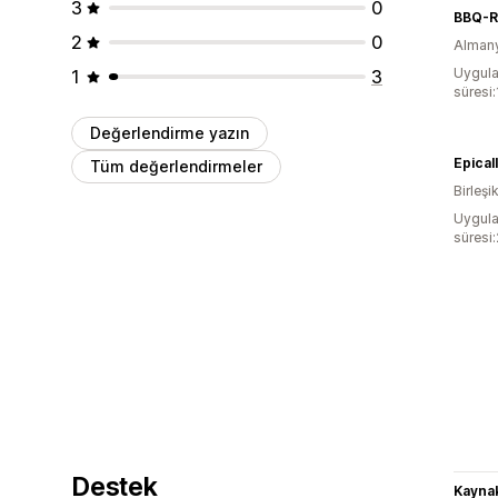
3
0
BBQ-R
2
0
Alman
Uygula
1
3
süresi
Değerlendirme yazın
Epical
Tüm değerlendirmeler
Birleşik
Uygula
süresi
Destek
Kaynak