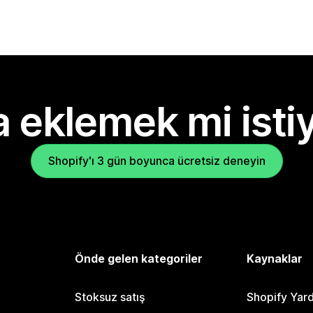
 eklemek mi isti
Shopify'ı 3 gün boyunca ücretsiz deneyin
Önde gelen kategoriler
Kaynaklar
Stoksuz satış
Shopify Yar