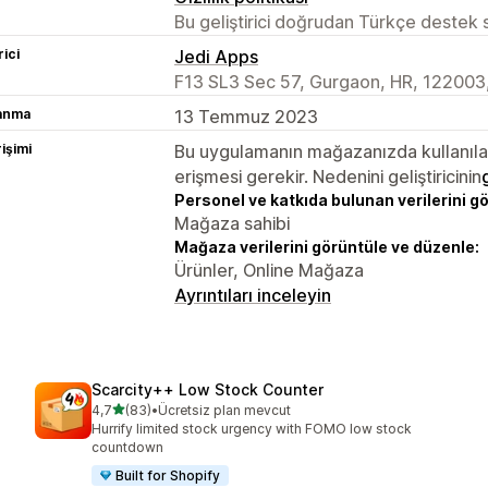
Bu geliştirici doğrudan Türkçe destek
rici
Jedi Apps
F13 SL3 Sec 57, Gurgaon, HR, 122003,
lanma
13 Temmuz 2023
rişimi
Bu uygulamanın mağazanızda kullanılabi
erişmesi gerekir. Nedenini geliştiricinin
Personel ve katkıda bulunan verilerini g
Mağaza sahibi
Mağaza verilerini görüntüle ve düzenle:
Ürünler, Online Mağaza
Ayrıntıları inceleyin
Scarcity++ Low Stock Counter
5 yıldız üzerinden
4,7
(83)
•
Ücretsiz plan mevcut
toplam 83 değerlendirme
Hurrify limited stock urgency with FOMO low stock
countdown
Built for Shopify