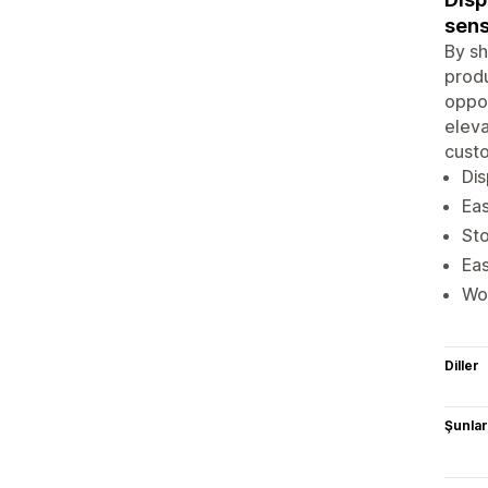
sens
By sh
produ
oppor
eleva
cust
Dis
Eas
Sto
Eas
Wor
Diller
Şunlarl