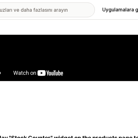
Uygulamalara g
ıkan görsel galerisi
lay "Stock Counter" widget on the products page to