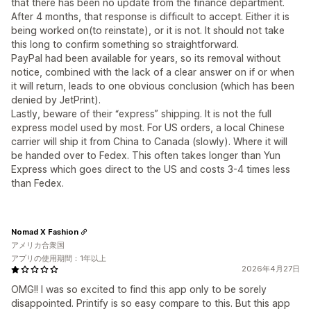
that there has been no update from the finance department.
After 4 months, that response is difficult to accept. Either it is
being worked on(to reinstate), or it is not. It should not take
this long to confirm something so straightforward.
PayPal had been available for years, so its removal without
notice, combined with the lack of a clear answer on if or when
it will return, leads to one obvious conclusion (which has been
denied by JetPrint).
Lastly, beware of their “express” shipping. It is not the full
express model used by most. For US orders, a local Chinese
carrier will ship it from China to Canada (slowly). Where it will
be handed over to Fedex. This often takes longer than Yun
Express which goes direct to the US and costs 3-4 times less
than Fedex.
Nomad X Fashion
アメリカ合衆国
アプリの使用期間：1年以上
2026年4月27日
OMG!! I was so excited to find this app only to be sorely
disappointed. Printify is so easy compare to this. But this app