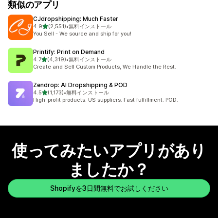
類似のアプリ
CJdropshipping: Much Faster
5つ星中
4.9
(2,551)
•
無料インストール
合計レビュー数：2551件
You Sell - We source and ship for you!
Printify: Print on Demand
5つ星中
4.7
(4,319)
•
無料インストール
合計レビュー数：4319件
Create and Sell Custom Products, We Handle the Rest.
Zendrop: AI Dropshipping & POD
5つ星中
4.5
(1,173)
•
無料インストール
合計レビュー数：1173件
High-profit products. US suppliers. Fast fulfillment. POD.
使ってみたいアプリがあり
ましたか？
Shopifyを3日間無料でお試しください