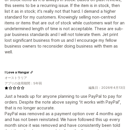
this seems to be a recurring issue. If the item is in stock, then
list it as in stock; it's really not that hard. I demand a higher
standard for my customers. Knowingly selling non-centred
items or items that are out of stock while customers wait for an
undetermined length of time is not acceptable. These are sub-
par business standards and I will not tolerate them. Jet print
lost significant business from us and I encourage my fellow
business owners to reconsider doing business with them as
well.
I Love a Hangar
オーストラリア
アプリの使用期間：5年弱
編集日：2026年4月13日
Just a heads up for anyone planning to use PayPal to pay for
orders. Despite the note above saying “it works with PayPal”,
that is no longer accurate.
PayPal was removed as a payment option over 4 months ago
and has not been reinstated. We have followed this up every
month since it was removed and have consistently been told