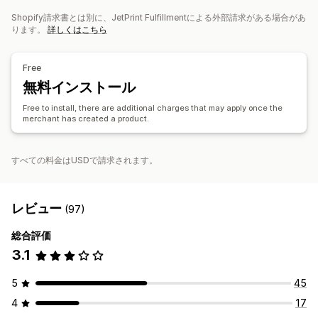
調達ロケーション
グラス・カップ
ホリデーギフト
インテリア雑貨
ジュエリー
Shopify請求書とは別に、JetPrint Fulfillmentによる外部請求がある場合があ
中国
ペット用品
ウォールアート
ります。
詳しくはこちら
配送オプション
Free
グローバルフルフィルメント
無料インストール
Free to install, there are additional charges that may apply once the
merchant has created a product.
すべての料金はUSDで請求されます。
レビュー
(97)
総合評価
3.1
5
45
4
17