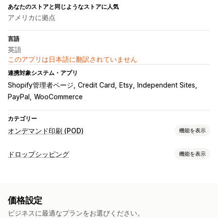
あなたのストアと同じようなストアに人気
アメリカに拠点
言語
英語
このアプリは日本語に翻訳されていません
連携対象システム・アプリ
Shopify管理者ページ
Credit Card
Etsy
Independent Sites
PayPal
WooCommerce
カテゴリー
オンデマンド印刷 (POD)
機能を表示
商品のカスタマイズ
ドロップシッピング
機能を表示
カスタムパッケージ
デザインツール
販売可能な商品
モックアップジェネレーター
パーソナライズ
衣料品・アクセサリー
バッグ・スーツケース
商品
価格設定
インテリア・園芸品
スポーツ用品
ペット用品
全面プリント
バッグ
ブランケット
アパレル
帽子
靴
ビジネスに最適なプランをお選びください。