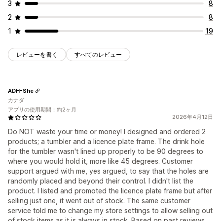
3
8
2
8
1
19
レビューを書く
すべてのレビュー
ADH-She
カナダ
アプリの使用期間：約2ヶ月
2026年4月12日
Do NOT waste your time or money! I designed and ordered 2
products; a tumbler and a licence plate frame. The drink hole
for the tumbler wasn't lined up properly to be 90 degrees to
where you would hold it, more like 45 degrees. Customer
support argued with me, yes argued, to say that the holes are
randomly placed and beyond their control. I didn't list the
product. I listed and promoted the licence plate frame but after
selling just one, it went out of stock. The same customer
service told me to change my store settings to allow selling out
of stock items as it is always in stock. Based on past reviews,