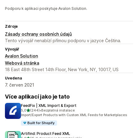
Podporu k aplikaci poskytuje Avalon Solution.
Zdroje
Zásady ochrany osobních údajů
Tento vývojář nenabízí přímou podporu v jazyce Čeština.
Vývojář
Avalon Solution
Webová stránka
18 East 48th Street 14th Floor, New York, NY, 10017, US
Uvedena
7. červen 2021
Více aplikací jako je tato
FeedFix | XML Import & Export
z 5 hvězd
5,0
(244)
•
Bezplatná instalace
Celkový počet recenzí: 244
Import/Export Products with Custom XML Feeds for Marketplaces
Built for Shopify
Artifind: Product Feed XML