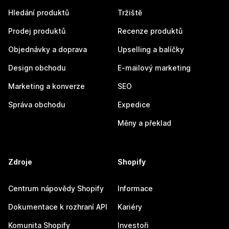
Hledání produktů
Tržiště
Prodej produktů
Recenze produktů
Objednávky a doprava
Upselling a balíčky
Design obchodu
E-mailový marketing
Marketing a konverze
SEO
Správa obchodu
Expedice
Měny a překlad
Zdroje
Shopify
Centrum nápovědy Shopify
Informace
Dokumentace k rozhraní API
Kariéry
Komunita Shopify
Investoři