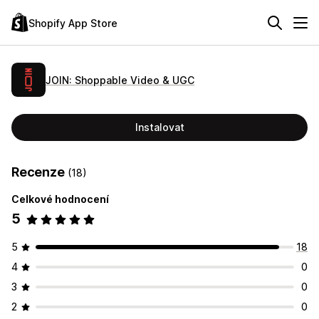
Shopify App Store
JOIN: Shoppable Video & UGC
Instalovat
Recenze
(18)
Celkové hodnocení
5
5
18
4
0
3
0
2
0