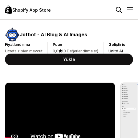
Shopify App Store
Jotbot ‑ AI Blog & AI Images
Fiyatlandırma
Puan
Geliştirici
Ücretsiz plan mevcut
0,0
(0 Değerlendirmeler)
Unltd AI
Yükle