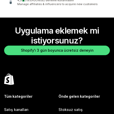
5 yıldız üzerinden
4,5
(193)
•
Ücretsiz deneme kullanılabilir
toplam 193 değerlendirme
Manage affiliates & influencers to acquire new customers
Uygulama eklemek mi
istiyorsunuz?
Shopify'ı 3 gün boyunca ücretsiz deneyin
Tüm kategoriler
Önde gelen kategoriler
Satış kanalları
Stoksuz satış