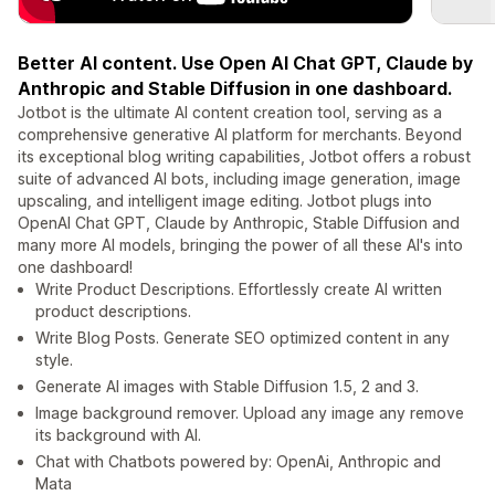
Better AI content. Use Open AI Chat GPT, Claude by
Anthropic and Stable Diffusion in one dashboard.
Jotbot is the ultimate AI content creation tool, serving as a
comprehensive generative AI platform for merchants. Beyond
its exceptional blog writing capabilities, Jotbot offers a robust
suite of advanced AI bots, including image generation, image
upscaling, and intelligent image editing. Jotbot plugs into
OpenAI Chat GPT, Claude by Anthropic, Stable Diffusion and
many more AI models, bringing the power of all these AI's into
one dashboard!
Write Product Descriptions. Effortlessly create AI written
product descriptions.
Write Blog Posts. Generate SEO optimized content in any
style.
Generate AI images with Stable Diffusion 1.5, 2 and 3.
Image background remover. Upload any image any remove
its background with AI.
Chat with Chatbots powered by: OpenAi, Anthropic and
Mata