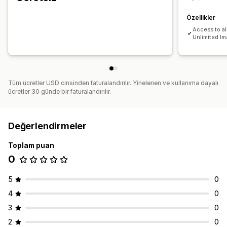
Özellikler
Access to al
Unlimited I
Tüm ücretler USD cinsinden faturalandırılır. Yinelenen ve kullanıma dayalı
ücretler 30 günde bir faturalandırılır.
Değerlendirmeler
Toplam puan
0
5
0
4
0
3
0
2
0