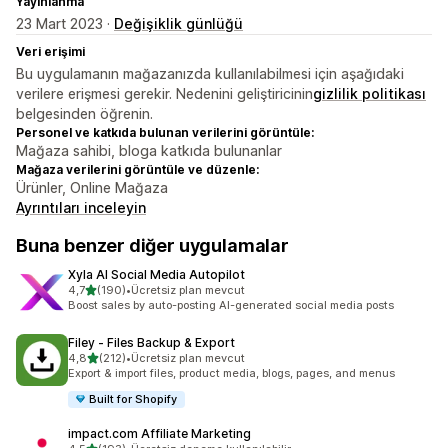
Yayınlanma
23 Mart 2023 ·
Değişiklik günlüğü
Veri erişimi
Bu uygulamanın mağazanızda kullanılabilmesi için aşağıdaki
verilere erişmesi gerekir. Nedenini geliştiricinin
gizlilik politikası
belgesinden öğrenin.
Personel ve katkıda bulunan verilerini görüntüle:
Mağaza sahibi, bloga katkıda bulunanlar
Mağaza verilerini görüntüle ve düzenle:
Ürünler, Online Mağaza
Ayrıntıları inceleyin
Buna benzer diğer uygulamalar
Xyla AI Social Media Autopilot
5 yıldız üzerinden
4,7
(190)
•
Ücretsiz plan mevcut
toplam 190 değerlendirme
Boost sales by auto-posting AI-generated social media posts
Filey ‑ Files Backup & Export
5 yıldız üzerinden
4,8
(212)
•
Ücretsiz plan mevcut
toplam 212 değerlendirme
Export & import files, product media, blogs, pages, and menus
Built for Shopify
impact.com Affiliate Marketing