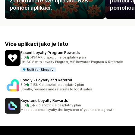
Zefektivněte své operace B2B
pomocí ap
pomocí aplikací.
pomohou p
Více aplikací jako je tato
Essent Loyalty Program Rewards
z 5 hvězd
5,0
(434)
•
K dispozici je bezplatný plán
Celkový počet recenzí: 434
Lift AOV with Loyalty Program, VIP Rewards Program & Referrals
Built for Shopify
Loyoly ‑ Loyalty and Referral
z 5 hvězd
5,0
(115)
•
K dispozici je bezplatný plán
Celkový počet recenzí: 115
Loyalty, rewards and referrals to boost sales
Keystone Loyalty Rewards
z 5 hvězd
5,0
(5)
•
K dispozici je bezplatný plán
Celkový počet recenzí: 5
Make customer loyalty the keystone of your store's growth.