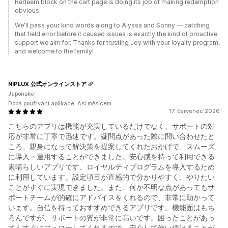
Redeem block on the cart page is doing its job of making redemption
obvious.
We'll pass your kind words along to Alyssa and Sonny — catching
that field error before it caused issues is exactly the kind of proactive
support we aim for. Thanks for trusting Joy with your loyalty program,
and welcome to the family!
NIPLUX 公式オンラインストア
Japonsko
Doba používání aplikace: Asi měsícem
17. červenec 2026
こちらのアプリは機能が充実しているだけでなく、サポートの対
応が非常に丁寧で迅速です。疑問点があった際に問い合わせたと
ころ、親身になって解決策を提案してくれたおかげで、スムーズ
に導入・運用することができました。安心感を持って利用できる
素晴らしいアプリです。ロイヤルティプログラムを導入するため
に利用しています。設定項目が直感的で分かりやすく、やりたい
ことがすぐに実現できました。また、何か不明な点があってもサ
ポートチームが的確にアドバイスをくれるので、非常に助かって
います。自信を持っておすすめできるアプリです。機能面はもち
ろんですが、サポートの質が非常に高いです。困ったことがあっ
てもすぐにフォローしてくれるので、安心して使い続けることが