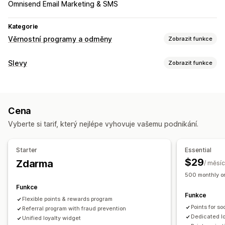
Omnisend Email Marketing & SMS
Kategorie
Věrnostní programy a odměny
Zobrazit funkce
Typy programů
Slevy
Zobrazit funkce
Programy odměn
Členství
Úrovně VIP
Referraly
Typy slev
Předplatná
Programy dárkových karet
Slevové kódy
Kupóny
Úrovňové oceňování
Cashbackové programy
Vlastní programy
Cena
Paušální slevy
Procentuální slevy
Hromadné slevy
Odměny, které můžete nabízet
Vyberte si tarif, který nejlépe vyhovuje vašemu podnikání.
Doprava zdarma
Sazby za dopravu
Slevy na košík
Body
Slevy
Kupóny
Dárky
Dárkové karty
Cashback
Slevy na pokladně
Dárky
Odměny
Kredit pro obchod
Odměny POS
Sazby za dopravu
Starter
Essential
Časově omezené nabídky
Automaticky otevíraná okna
Doprava zdarma
Produkty zdarma
Přednostní přístup
$29
Zdarma
/ měsíc
Bannery
Vlastní slevy
Exkluzivní přístup
Členské výhody
Odznaky
500 monthly or
Správa slev
Vlastní odměny
Funkce
Funkce
Import a export
Vlastní kód
Kampaně
Flexible points & rewards program
Points for s
Spouštěče a pravidla
Referral program with fraud prevention
Sčítání slev
Automatizace
Dedicated l
Unified loyalty widget
Segmentace
Označování štítky
Sledování
Vykazování