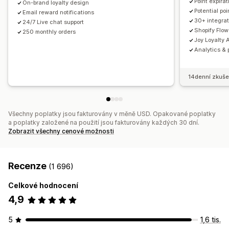
Point expirat
On-brand loyalty design
Analytika
Rozhraní API a webhooky
Potential po
Email reward notifications
30+ integrat
24/7 Live chat support
Shopify Flow
250 monthly orders
Joy Loyalty A
Analytics & 
14denní zkuše
Všechny poplatky jsou fakturovány v měně USD. Opakované poplatky
a poplatky založené na použití jsou fakturovány každých 30 dní.
Zobrazit všechny cenové možnosti
Recenze
(1 696)
Celkové hodnocení
4,9
5
1,6 tis.