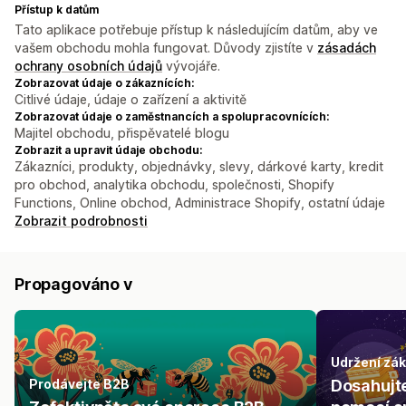
Přístup k datům
Tato aplikace potřebuje přístup k následujícím datům, aby ve
vašem obchodu mohla fungovat. Důvody zjistíte v
zásadách
ochrany osobních údajů
vývojáře.
Zobrazovat údaje o zákaznících:
Citlivé údaje, údaje o zařízení a aktivitě
Zobrazovat údaje o zaměstnancích a spolupracovnících:
Majitel obchodu, přispěvatelé blogu
Zobrazit a upravit údaje obchodu:
Zákazníci, produkty, objednávky, slevy, dárkové karty, kredit
pro obchod, analytika obchodu, společnosti, Shopify
Functions, Online obchod, Administrace Shopify, ostatní údaje
Zobrazit podrobnosti
Propagováno v
Udržení zá
Prodávejte B2B
Dosahujt