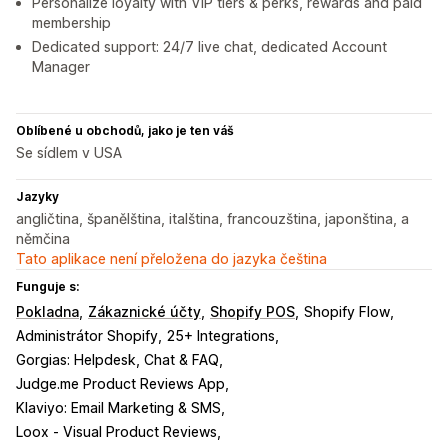
Personalize loyalty with VIP tiers & perks, rewards and paid
membership
Dedicated support: 24/7 live chat, dedicated Account
Manager
Oblíbené u obchodů, jako je ten váš
Se sídlem v USA
Jazyky
angličtina, španělština, italština, francouzština, japonština, a
němčina
Tato aplikace není přeložena do jazyka čeština
Funguje s:
Pokladna
Zákaznické účty
Shopify POS
Shopify Flow
Administrátor Shopify
25+ Integrations
Gorgias: Helpdesk, Chat & FAQ
Judge.me Product Reviews App
Klaviyo: Email Marketing & SMS
Loox ‑ Visual Product Reviews