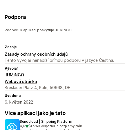
Podpora
Podporu k aplikaci poskytuje JUMiNGO.
Zdroje
Zásady ochrany osobních údajů
Tento vývojář nenabízí přímou podporu v jazyce Čeština.
Vývojář
JUMiNGO
Webová stránka
Breslauer Platz 4, Köln, 50668, DE
Uvedena
6. květen 2022
Více aplikací jako je tato
Sendcloud | Shipping Platform
z 5 hvězd
4,6
(477)
•
K dispozici je bezplatný plán
Celkový počet recenzí: 477