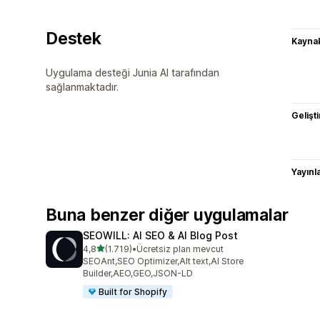
Destek
Kaynak
Uygulama desteği Junia AI tarafından
sağlanmaktadır.
Gelişti
Yayın
Buna benzer diğer uygulamalar
SEOWILL: AI SEO & AI Blog Post
5 yıldız üzerinden
4,8
(1.719)
•
Ücretsiz plan mevcut
toplam 1719 değerlendirme
SEOAnt,SEO Optimizer,Alt text,AI Store
Builder,AEO,GEO,JSON-LD
Built for Shopify