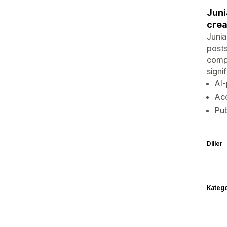
Juni
crea
Junia
posts
compe
signi
AI-
Ac
Pub
Diller
Katego