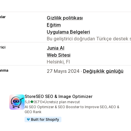
lar
Gizlilik politikası
Eğitim
Uygulama Belgeleri
Bu geliştirici doğrudan Türkçe destek
rici
Junia AI
Web Sitesi
Helsinki, FI
lanma
27 Mayıs 2024 ·
Değişiklik günlüğü
StoreSEO SEO & Image Optimizer
5 yıldız üzerinden
5,0
(671)
•
Ücretsiz plan mevcut
toplam 671 değerlendirme
AI SEO Optimizer & SEO Booster to Improve SEO, AEO &
GEO Rank
Built for Shopify