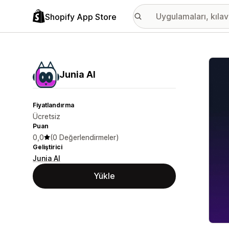
Shopify App Store
Öne ç
Junia AI
Fiyatlandırma
Ücretsiz
Puan
0,0
(0 Değerlendirmeler)
Geliştirici
Junia AI
Yükle