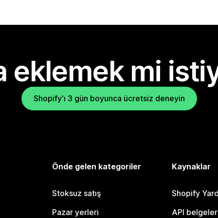
 eklemek mi isti
Shopify'ı 3 gün boyunca ücretsiz deneyin
Önde gelen kategoriler
Kaynaklar
Stoksuz satış
Shopify Yar
Pazar yerleri
API belgeler