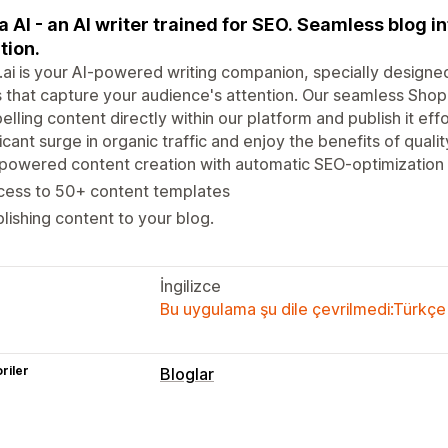
a AI - an AI writer trained for SEO. Seamless blog i
tion.
.ai is your AI-powered writing companion, specially designe
 that capture your audience's attention. Our seamless Shopi
lling content directly within our platform and publish it eff
ficant surge in organic traffic and enjoy the benefits of qualit
powered content creation with automatic SEO-optimization
cess to 50+ content templates
lishing content to your blog.
İngilizce
Bu uygulama şu dile çevrilmedi:Türkçe
riler
Bloglar