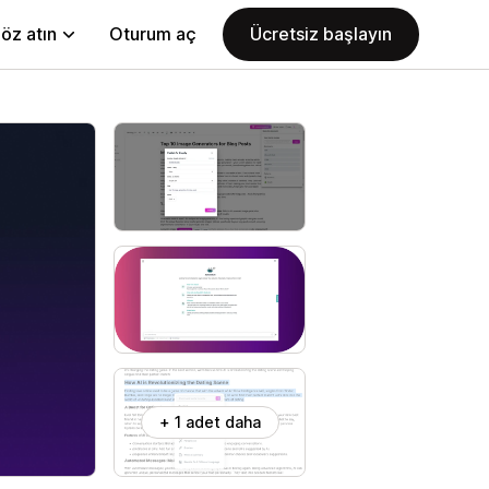
öz atın
Oturum aç
Ücretsiz başlayın
+ 1 adet daha