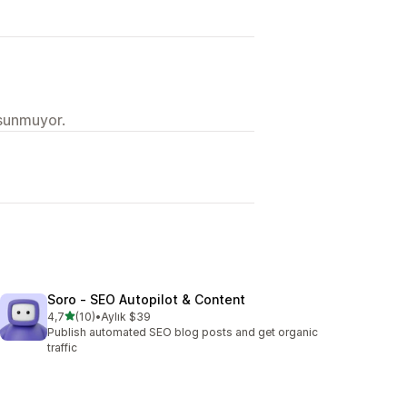
 sunmuyor.
Soro ‑ SEO Autopilot & Content
5 yıldız üzerinden
4,7
(10)
•
Aylık $39
toplam 10 değerlendirme
Publish automated SEO blog posts and get organic
traffic