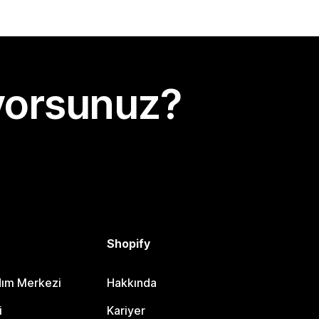
yorsunuz?
Shopify
dım Merkezi
Hakkında
i
Kariyer