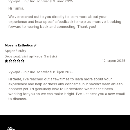
Vývojář Junip Inc. odpověděl 3. únor 2025
Hi Tamia,
We've reached out to you directly to learn more about your
experience and hear specific feedback to help us improve! Looking
forward to hearing back and connecting. Thank you!
Morena Esthetics
Spojené státy
Doba používání aplikace: 3 měsíci
12. srpen 2025
Vývojář Junip Inc. odpověděl 8. říjen 2025
Hi there, I've reached out a few times to learn more about your
experience and help address any concerns, but haven't been able to
connect yet. I'd genuinely love to understand what hasn't been
working for you so we can make it right. I've just sent you a new email
to discuss.