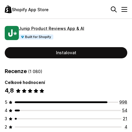
Shopify App Store
Junip Product Reviews App & AI
Built for Shopify
Instalovat
Recenze
(1 080)
Celkové hodnocení
4,8
5
998
4
54
3
21
2
4