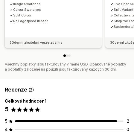
Image Swatches
Live Chat Su
Colour Swatches
Split Variant
Split Colour
Collection I
No Pagespeed Impact
Shop the Lo
Backorders/
30denní zkušební verze zdarma
30denní zkuše
Všechny poplatky jsou fakturovány v měně USD. Opakované poplatky
a poplatky založené na použití jsou fakturovány každých 30 dní.
Recenze
(2)
Celkové hodnocení
5
5
2
4
0