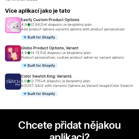
Více aplikací jako je tato
Easify Custom Product Options
z 5 hvězd
4,9
(2 862)
•
K dispozici je bezplatný plán
Celkový počet recenzí: 2862
Add product options variants options with product personalizer
Built for Shopify
Globo Product Options, Variant
z 5 hvězd
4,9
(4 727)
•
K dispozici je bezplatný plán
Celkový počet recenzí: 4727
Product personalizer, custom product option w/ variant options
Built for Shopify
Color Swatch King: Variants
z 5 hvězd
5,0
(2 775)
•
K dispozici je bezplatný plán
Celkový počet recenzí: 2775
BOOST SALE with Variants Options as Variant Image/Color Swatch
Built for Shopify
Chcete přidat nějakou
aplikaci?