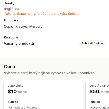
Jazyky
angličtina
Tato aplikace není přeložena do jazyka čeština
Funguje s:
Cupid
Klaviyo
Mercury
Kategorie
Varianty produktů
Zobrazit funkce
Přizpůsobení
Vzorníky
Zobrazení variant
Cena
Skladové zásoby
Vyberte si tarif, který nejlépe vyhovuje vašemu podnikání.
Skrytí produktů, které nejsou skladem
Dostupnost skladových zásob
Juno Light
Juno Advanc
Zobrazení produktů, které jsou skladem
$10
$50
/ měsíc
/ měsí
Funkce
Funkce
Shopify 2.0 Widgets
Everything f