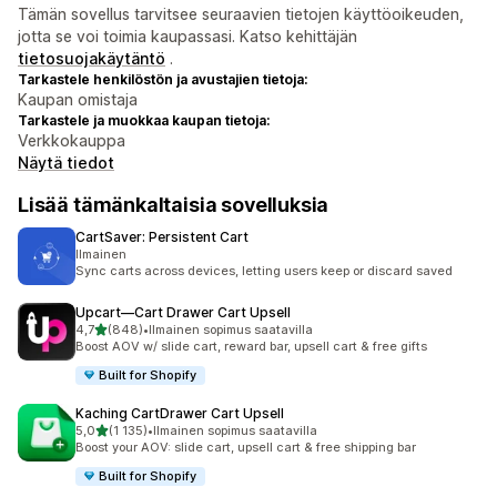
Tämän sovellus tarvitsee seuraavien tietojen käyttöoikeuden,
jotta se voi toimia kaupassasi. Katso kehittäjän
tietosuojakäytäntö
.
Tarkastele henkilöstön ja avustajien tietoja:
Kaupan omistaja
Tarkastele ja muokkaa kaupan tietoja:
Verkkokauppa
Näytä tiedot
Lisää tämänkaltaisia sovelluksia
CartSaver: Persistent Cart
Ilmainen
Sync carts across devices, letting users keep or discard saved
Upcart—Cart Drawer Cart Upsell
/ 5 tähteä
4,7
(848)
•
Ilmainen sopimus saatavilla
848 arvostelua yhteensä
Boost AOV w/ slide cart, reward bar, upsell cart & free gifts
Built for Shopify
Kaching CartDrawer Cart Upsell
/ 5 tähteä
5,0
(1 135)
•
Ilmainen sopimus saatavilla
1135 arvostelua yhteensä
Boost your AOV: slide cart, upsell cart & free shipping bar
Built for Shopify