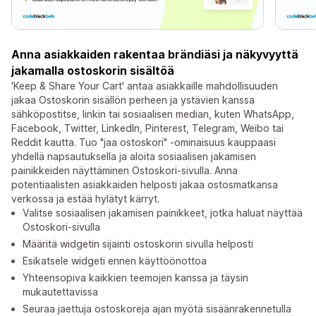
Anna asiakkaiden rakentaa brändiäsi ja näkyvyyttä
jakamalla ostoskorin sisältöä
'Keep & Share Your Cart' antaa asiakkaille mahdollisuuden
jakaa Ostoskorin sisällön perheen ja ystävien kanssa
sähköpostitse, linkin tai sosiaalisen median, kuten WhatsApp,
Facebook, Twitter, LinkedIn, Pinterest, Telegram, Weibo tai
Reddit kautta. Tuo "jaa ostoskori" -ominaisuus kauppaasi
yhdellä napsautuksella ja aloita sosiaalisen jakamisen
painikkeiden näyttäminen Ostoskori-sivulla. Anna
potentiaalisten asiakkaiden helposti jakaa ostosmatkansa
verkossa ja estää hylätyt kärryt.
Valitse sosiaalisen jakamisen painikkeet, jotka haluat näyttää
Ostoskori-sivulla
Määritä widgetin sijainti ostoskorin sivulla helposti
Esikatsele widgeti ennen käyttöönottoa
Yhteensopiva kaikkien teemojen kanssa ja täysin
mukautettavissa
Seuraa jaettuja ostoskoreja ajan myötä sisäänrakennetulla