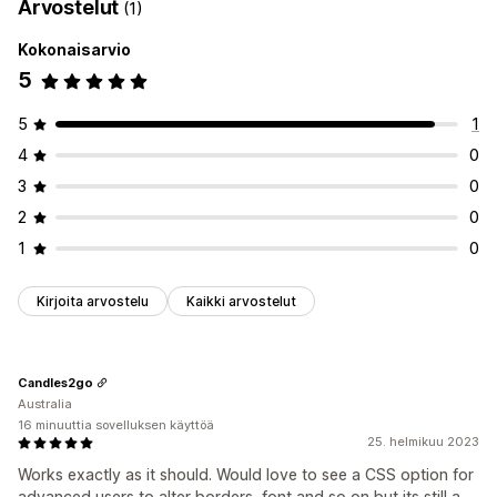
Arvostelut
(1)
Kokonaisarvio
5
5
1
4
0
3
0
2
0
1
0
Kirjoita arvostelu
Kaikki arvostelut
Candles2go
Australia
16 minuuttia sovelluksen käyttöä
25. helmikuu 2023
Works exactly as it should. Would love to see a CSS option for
advanced users to alter borders, font and so on but its still a