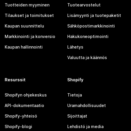
Tuotteiden myyminen
Tuotearvostelut
Tilaukset ja toimitukset
Lisämyynti ja tuotepaketit
Kaupan suunnittelu
Sähköpostimarkkinointi
Markkinointi ja konversio
Hakukoneoptimointi
Kaupan hallinnointi
Lähetys
Valuutta ja käännös
Resurssit
Shopify
Shopifyn ohjekeskus
Tietoja
API-dokumentaatio
Uramahdollisuudet
Shopify-yhteisö
Sijoittajat
Shopify-blogi
Lehdistö ja media