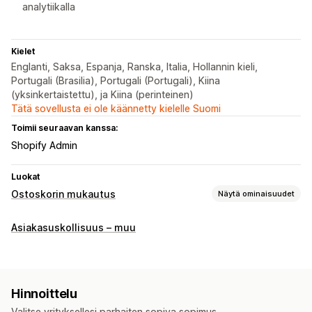
analytiikalla
Kielet
Englanti, Saksa, Espanja, Ranska, Italia, Hollannin kieli,
Portugali (Brasilia), Portugali (Portugali), Kiina
(yksinkertaistettu), ja Kiina (perinteinen)
Tätä sovellusta ei ole käännetty kielelle Suomi
Toimii seuraavan kanssa:
Shopify Admin
Luokat
Ostoskorin mukautus
Näytä ominaisuudet
Ostoskorin näkymä
Asiakasuskollisuus – muu
Ilmoitukset
Mukautetut tyylit
Lisämyynti
Tuotesuositukset
Hinnoittelu
Valitse yrityksellesi parhaiten sopiva sopimus.