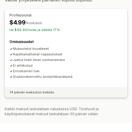
Kassan mukauttaminen
Ostoskorin jakaminen
Professional
$4.99
/kuukausi
tai $49.90/vuosi ja säästä 17 %
Ominaisuudet
Mukautetut kuvakkeet
Rajoittamattomat napsautukset
Jaetut linkit ilman vanhenemista
Ei piilokuluja
Erinomainen tuki
Sisäänrakennettu analytiikkanäkymä
14 päivän maksuton kokeilu
Kaikki maksut laskutetaan valuutassa USD. Toistuvat ja
käyttöperusteiset maksut laskutetaan 30 päivän välein.