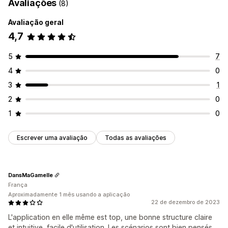
Avaliações
(8)
Lista de captura de e-mails
Acionadores e regras
Avaliação geral
Automatizações
Direcionamento
Segmentação
Rastreio
4,7
Relatórios
Informações e dicas
Análise de dados
API e webhooks
5
7
4
0
3
1
2
0
1
0
Escrever uma avaliação
Todas as avaliações
DansMaGamelle
França
Aproximadamente 1 mês usando a aplicação
22 de dezembro de 2023
L'application en elle même est top, une bonne structure claire
et intuitive, facile d'utilisation. Les scénarios sont bien pensés