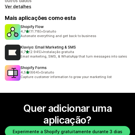
outros dados
Ver detalhes
Mais aplicações como esta
Shopify Flow
de 5 estrelas
4,7
(11.718)
•
Gratuito
11718 total de avaliações
Automate everything and get back to business
Klaviyo: Email Marketing & SMS
de 5 estrelas
4,7
(2.945)
•
Instalação gratuita
2945 total de avaliações
Email marketing, SMS, & WhatsApp that turn messages into sales
Shopify Forms
de 5 estrelas
4,5
(664)
•
Gratuito
664 total de avaliações
Capture customer information to grow your marketing list
Quer adicionar uma
aplicação?
Experimente a Shopify gratuitamente durante 3 dias