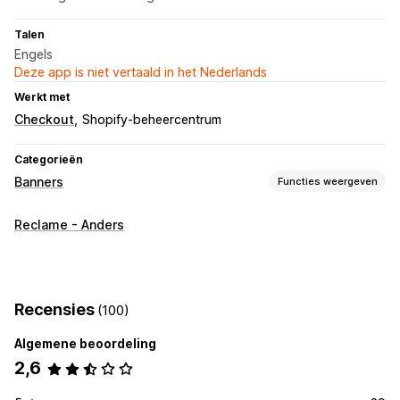
Talen
Engels
Deze app is niet vertaald in het Nederlands
Werkt met
Checkout
Shopify-beheercentrum
Categorieën
Banners
Functies weergeven
Soorten banners
Reclame - Anders
Aankondigingsbalk
Meerdere aankondigingen
Productpagina
Promotie
Aanpassing
Recensies
(100)
Bannerpositie
Meerdere talen
Mobiel responsief
Algemene beoordeling
2,6