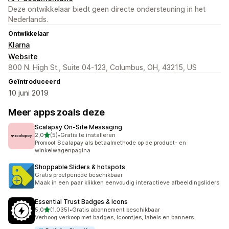
Deze ontwikkelaar biedt geen directe ondersteuning in het
Nederlands.
Ontwikkelaar
Klarna
Website
800 N. High St., Suite 04-123, Columbus, OH, 43215, US
Geïntroduceerd
10 juni 2019
Meer apps zoals deze
Scalapay On‑Site Messaging
van 5 sterren
2,0
(5)
•
Gratis te installeren
5 recensies in totaal
Promoot Scalapay als betaalmethode op de product- en
winkelwagenpagina
Shoppable Sliders & hotspots
Gratis proefperiode beschikbaar
Maak in een paar klikken eenvoudig interactieve afbeeldingsliders
Essential Trust Badges & Icons
van 5 sterren
5,0
(1.035)
•
Gratis abonnement beschikbaar
1035 recensies in totaal
Verhoog verkoop met badges, icoontjes, labels en banners.