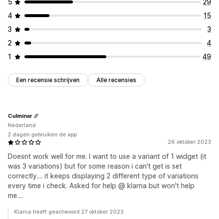
5
29
4
15
3
3
2
4
1
49
Een recensie schrijven
Alle recensies
Culminar
Nederland
2 dagen gebruiken de app
26 oktober 2023
Doesnt work well for me. I want to use a variant of 1 widget (it
was 3 variations) but for some reason i can't get is set
correctly.... it keeps displaying 2 different type of variations
every time i check. Asked for help @ klarna but won't help
me....
Klarna heeft geantwoord 27 oktober 2023