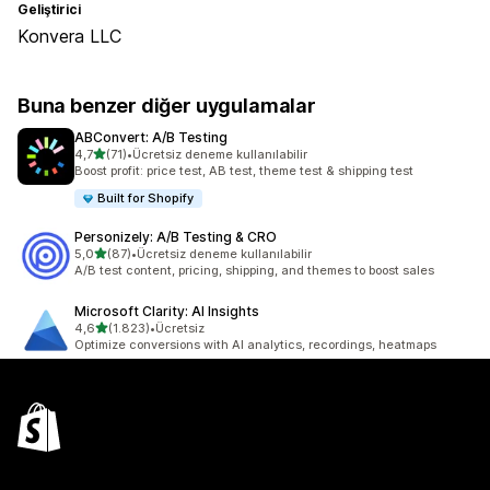
Geliştirici
Konvera LLC
Buna benzer diğer uygulamalar
ABConvert: A/B Testing
5 yıldız üzerinden
4,7
(71)
•
Ücretsiz deneme kullanılabilir
toplam 71 değerlendirme
Boost profit: price test, AB test, theme test & shipping test
Built for Shopify
Personizely: A/B Testing & CRO
5 yıldız üzerinden
5,0
(87)
•
Ücretsiz deneme kullanılabilir
toplam 87 değerlendirme
A/B test content, pricing, shipping, and themes to boost sales
Microsoft Clarity: AI Insights
5 yıldız üzerinden
4,6
(1.823)
•
Ücretsiz
toplam 1823 değerlendirme
Optimize conversions with AI analytics, recordings, heatmaps