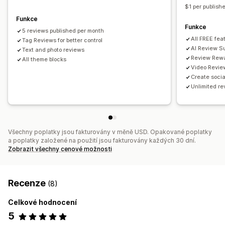
Obsah generovaný uživateli na sociálních sítích
Formuláře
$1 per publish
QR kódy
Propagační akce
Import a export
Funkce
Funkce
Migrace recenzí
Automatizace
Vlastní žádosti
5 reviews published per month
All FREE fea
Tag Reviews for better control
AI Review S
Text and photo reviews
Review Rewa
All theme blocks
Video Revie
Create soci
Unlimited re
Všechny poplatky jsou fakturovány v měně USD. Opakované poplatky
a poplatky založené na použití jsou fakturovány každých 30 dní.
Zobrazit všechny cenové možnosti
Recenze
(8)
Celkové hodnocení
5