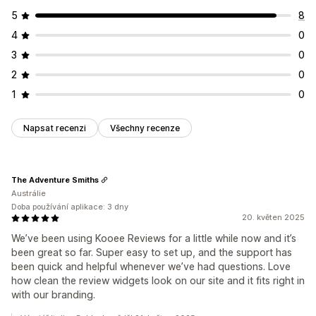
5
8
4
0
3
0
2
0
1
0
Napsat recenzi
Všechny recenze
The Adventure Smiths
Austrálie
Doba používání aplikace: 3 dny
20. květen 2025
We’ve been using Kooee Reviews for a little while now and it’s
been great so far. Super easy to set up, and the support has
been quick and helpful whenever we’ve had questions. Love
how clean the review widgets look on our site and it fits right in
with our branding.