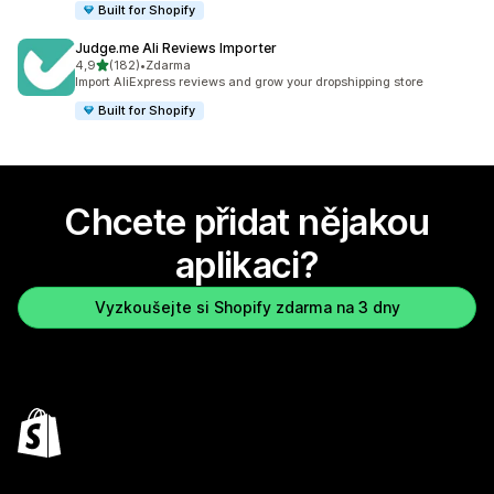
Built for Shopify
Judge.me Ali Reviews Importer
z 5 hvězd
4,9
(182)
•
Zdarma
Celkový počet recenzí: 182
Import AliExpress reviews and grow your dropshipping store
Built for Shopify
Chcete přidat nějakou
aplikaci?
Vyzkoušejte si Shopify zdarma na 3 dny