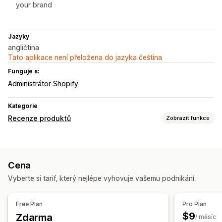
your brand
Jazyky
angličtina
Tato aplikace není přeložena do jazyka čeština
Funguje s:
Administrátor Shopify
Kategorie
Recenze produktů
Zobrazit funkce
Možnosti zobrazení
Ohlasy
Fotorecenze
Videorecenze
Cena
Hvězdičková hodnocení
Karusely
Rozvržení mřížky
Vyberte si tarif, který nejlépe vyhovuje vašemu podnikání.
Strukturovaná data
Způsoby shromažďování recenzí
Free Plan
Pro Plan
E-mailové žádosti
$9
Zdarma
/ měsíc