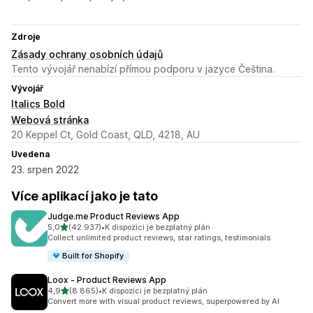
Zdroje
Zásady ochrany osobních údajů
Tento vývojář nenabízí přímou podporu v jazyce Čeština.
Vývojář
Italics Bold
Webová stránka
20 Keppel Ct, Gold Coast, QLD, 4218, AU
Uvedena
23. srpen 2022
Více aplikací jako je tato
Judge.me Product Reviews App
z 5 hvězd
5,0
(42 937)
•
K dispozici je bezplatný plán
Celkový počet recenzí: 42937
Collect unlimited product reviews, star ratings, testimonials
Built for Shopify
Loox ‑ Product Reviews App
z 5 hvězd
4,9
(8 865)
•
K dispozici je bezplatný plán
Celkový počet recenzí: 8865
Convert more with visual product reviews, superpowered by AI