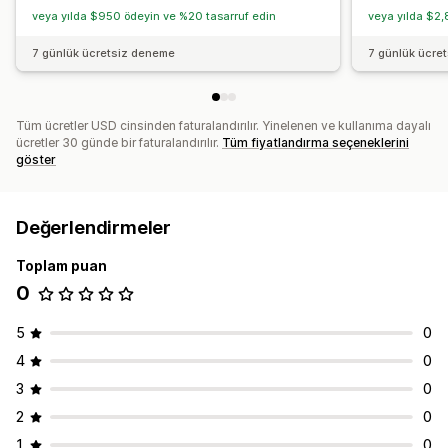
veya yılda $950 ödeyin ve %20 tasarruf edin
veya yılda $2,
Özelleştirme
Renk ve yazı tipi
Sohbet penceresi
Hoş geldiniz mesajları
7 günlük ücretsiz deneme
7 günlük ücre
Sohbet düğmeleri
Sohbet ataması
Sohbet akışları
Aracı avatarı
Tüm ücretler USD cinsinden faturalandırılır. Yinelenen ve kullanıma dayalı
ücretler 30 günde bir faturalandırılır.
Tüm fiyatlandırma seçeneklerini
göster
Değerlendirmeler
Toplam puan
0
5
0
4
0
3
0
2
0
1
0