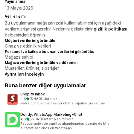
Yayınlanma
13 Mayıs 2026
Veri erişimi
Bu uygulamanın mağazanızda kullanılabilmesi için aşağıdaki
verilere erişmesi gerekir. Nedenini geliştiricinin
gizlilik politikası
belgesinden öğrenin.
Müşteri verilerini görüntüle:
Cihaz ve etkinlik verileri
Personel ve katkıda bulunan verilerini görüntüle:
Mağaza sahibi
Mağaza verilerini görüntüle ve düzenle:
Müşteriler, ürünler, siparişler
Ayrıntıları inceleyin
Buna benzer diğer uygulamalar
Shopify Inbox
5 yıldız üzerinden
4,6
(5.480)
•
Ücretsiz
toplam 5480 değerlendirme
Habla con tus clientes por chat e impulsa tus ventas
Dondy: WhatsApp Marketing+Chat
5 yıldız üzerinden
4,8
(770)
•
Ücretsiz plan mevcut
toplam 770 değerlendirme
Recuperación de carritos abandonados, agente de IA y
automatizaciones en WhatsApp