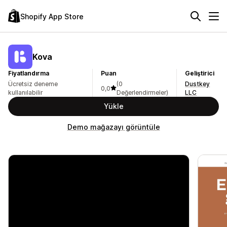
Shopify App Store
Kova
Fiyatlandırma
Puan
Geliştirici
Ücretsiz deneme
(0
Dustkey
0,0
kullanılabilir
Değerlendirmeler)
LLC
Yükle
Demo mağazayı görüntüle