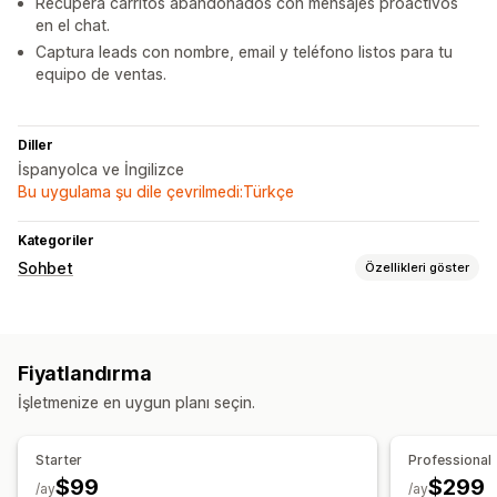
Recupera carritos abandonados con mensajes proactivos
en el chat.
Captura leads con nombre, email y teléfono listos para tu
equipo de ventas.
Diller
İspanyolca ve İngilizce
Bu uygulama şu dile çevrilmedi:Türkçe
Kategoriler
Sohbet
Özellikleri göster
Gerçek zamanlı mesajlaşma
Yapay zeka sohbet botu
Canlı sohbet
Ses desteği
Fiyatlandırma
Çoklu dil
Geri arama
İşletmenize en uygun planı seçin.
Otomatik yanıtlar
Sepet kurtarma
SSS
Karşılama
Ürün önerileri
Starter
Professional
Hızlı yanıtlar
Sipariş güncellemeleri
Yukarı satış
$99
$299
/ay
/ay