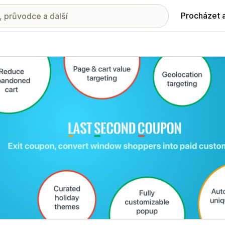
Procházet 
ie propagovaných obrázků