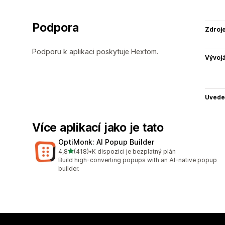
Podpora
Zdroj
Podporu k aplikaci poskytuje Hextom.
Vývojá
Uvede
Více aplikací jako je tato
OptiMonk: AI Popup Builder
z 5 hvězd
4,8
(418)
•
K dispozici je bezplatný plán
Celkový počet recenzí: 418
Build high-converting popups with an AI-native popup
builder.