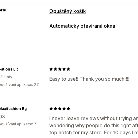
rie
Opuštěný košík
Obnovení košíku
Automaticky otevíraná okna
Vyskakovací okna při odchodu
Vyska
Typy automaticky otevíraných oken
Možnosti zobrazení
Automaticky otevíraná okna pro prod
Nástroj pro tvorbu vyskakovacích oke
Automaticky otevíraná okna košíku
D
Oznámení
Vlastní automaticky oteví
ations Llc
é státy
Správa automaticky otevíraných oken
Easy to use!! Thank you so much!!!!
oužívání aplikace: 27
Nástroj Editor
Šablony
Vlastní kód
V
Spouštěče a pravidla
Automatizace
Sledování
axifashion Bg
sko
I never leave reviews without trying an
oužívání aplikace: 7
wondering why people do this right after 
top notch for my store. For 10 days I