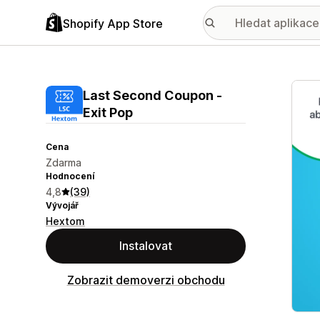
Shopify App Store
Galer
Last Second Coupon ‑
Exit Pop
Cena
Zdarma
Hodnocení
4,8
(39)
Vývojář
Hextom
Instalovat
Zobrazit demoverzi obchodu