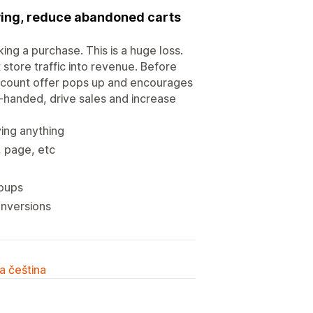
uying, reduce abandoned carts
ng a purchase. This is a huge loss.
tore traffic into revenue. Before
discount offer pops up and encourages
y-handed, drive sales and increase
ying anything
, page, etc
opups
onversions
a čeština