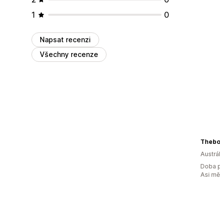
1
0
Napsat recenzi
Všechny recenze
Thebo
Austrál
Doba p
Asi m