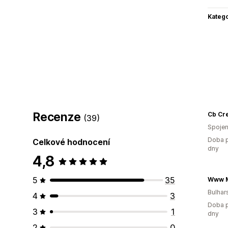
Katego
Recenze
Cb Cre
(39)
Spojen
Doba p
Celkové hodnocení
dny
4,8
5
35
Www M
Bulhar
4
3
Doba p
3
1
dny
2
0