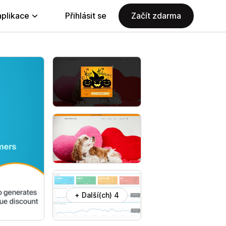
aplikace
Přihlásit se
Začít zdarma
+ Další(ch) 4