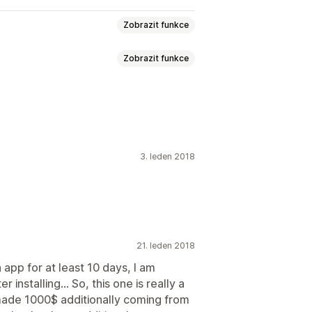
Zobrazit funkce
Zobrazit funkce
kovací okna pro udělení souhlasu
ej
n
Vlastní slevové kódy
ůvod opuštění stránky
Slevy
raná okna
3. leden 2018
lastní písma
Lokalizace
Kampaně
Geolokace
Vykazování
Analytika
21. leden 2018
 app for at least 10 days, I am
installing... So, this one is really a
 made 1000$ additionally coming from