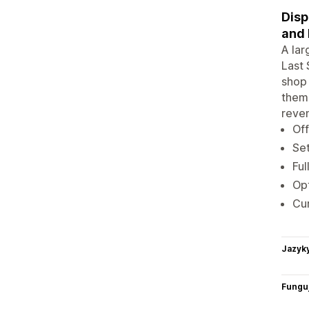
Disp
and 
A lar
Last 
shop 
them 
reve
Off
Set
Ful
Opt
Cur
Jazyk
Funguj