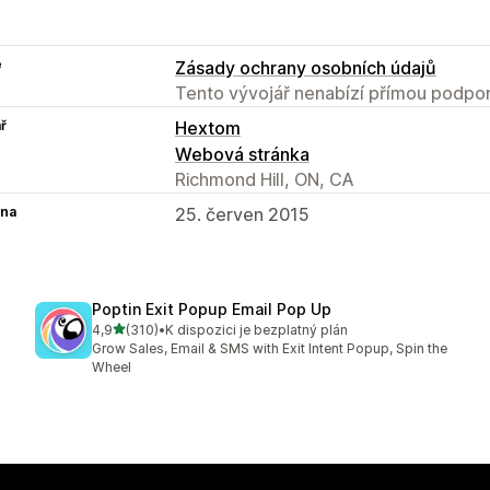
e
Zásady ochrany osobních údajů
Tento vývojář nenabízí přímou podpor
ř
Hextom
Webová stránka
Richmond Hill, ON, CA
na
25. červen 2015
Poptin Exit Popup Email Pop Up
z 5 hvězd
4,9
(310)
•
K dispozici je bezplatný plán
Celkový počet recenzí: 310
Grow Sales, Email & SMS with Exit Intent Popup, Spin the
Wheel