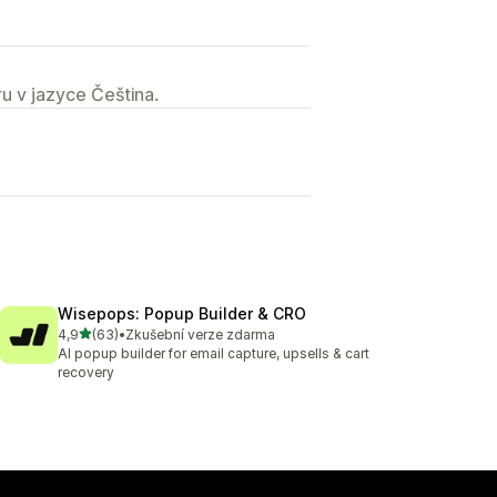
u v jazyce Čeština.
Wisepops: Popup Builder & CRO
z 5 hvězd
4,9
(63)
•
Zkušební verze zdarma
Celkový počet recenzí: 63
AI popup builder for email capture, upsells & cart
recovery