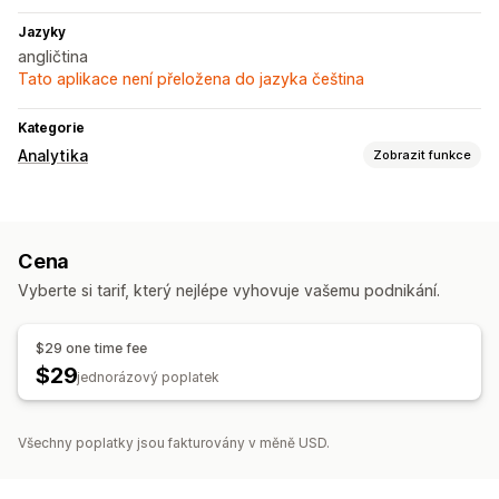
Jazyky
angličtina
Tato aplikace není přeložena do jazyka čeština
Kategorie
Analytika
Zobrazit funkce
Vizuály a výkazy
Panel analytiky
Vlastní výkazy
Cena
Vyberte si tarif, který nejlépe vyhovuje vašemu podnikání.
$29 one time fee
$29
jednorázový poplatek
Všechny poplatky jsou fakturovány v měně USD.