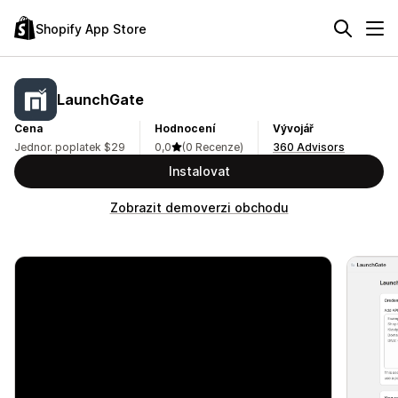
Shopify App Store
LaunchGate
Cena
Hodnocení
Vývojář
Jednor. poplatek $29
0,0
(0 Recenze)
360 Advisors
Instalovat
Zobrazit demoverzi obchodu