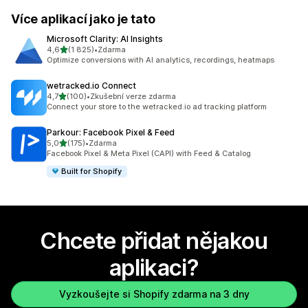
Více aplikací jako je tato
Microsoft Clarity: AI Insights
z 5 hvězd
4,6
(1 825)
•
Zdarma
Celkový počet recenzí: 1825
Optimize conversions with AI analytics, recordings, heatmaps
wetracked.io Connect
z 5 hvězd
4,7
(100)
•
Zkušební verze zdarma
Celkový počet recenzí: 100
Connect your store to the wetracked.io ad tracking platform
Parkour: Facebook Pixel & Feed
z 5 hvězd
5,0
(175)
•
Zdarma
Celkový počet recenzí: 175
Facebook Pixel & Meta Pixel (CAPI) with Feed & Catalog
Built for Shopify
Chcete přidat nějakou
aplikaci?
Vyzkoušejte si Shopify zdarma na 3 dny