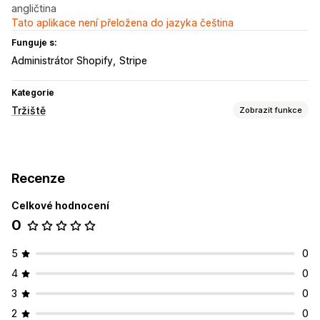
angličtina
Tato aplikace není přeložena do jazyka čeština
Funguje s:
Administrátor Shopify
Stripe
Kategorie
Tržiště
Zobrazit funkce
Správa listingů
Synchronizace produktů
Hromadné nahrávání
Recenze
Řízení objednávek
Celkové hodnocení
Hromadné objednávky
Synchronizace objednávek
0
Synchronizace sledování
Synchronizace skladových zásob
5
0
4
0
3
0
2
0