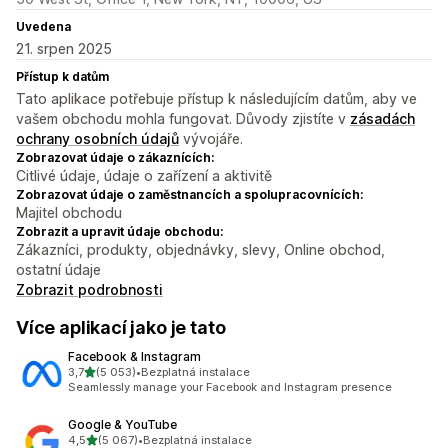
Uvedena
21. srpen 2025
Přístup k datům
Tato aplikace potřebuje přístup k následujícím datům, aby ve
vašem obchodu mohla fungovat. Důvody zjistíte v
zásadách
ochrany osobních údajů
vývojáře.
Zobrazovat údaje o zákaznících:
Citlivé údaje, údaje o zařízení a aktivitě
Zobrazovat údaje o zaměstnancích a spolupracovnících:
Majitel obchodu
Zobrazit a upravit údaje obchodu:
Zákazníci, produkty, objednávky, slevy, Online obchod,
ostatní údaje
Zobrazit podrobnosti
Více aplikací jako je tato
Facebook & Instagram
z 5 hvězd
3,7
(5 053)
•
Bezplatná instalace
Celkový počet recenzí: 5053
Seamlessly manage your Facebook and Instagram presence
Google & YouTube
z 5 hvězd
4,5
(5 067)
•
Bezplatná instalace
Celkový počet recenzí: 5067