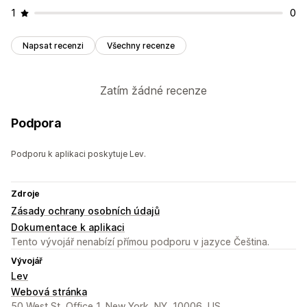
1
0
Napsat recenzi
Všechny recenze
Zatím žádné recenze
Podpora
Podporu k aplikaci poskytuje Lev.
Zdroje
Zásady ochrany osobních údajů
Dokumentace k aplikaci
Tento vývojář nenabízí přímou podporu v jazyce Čeština.
Vývojář
Lev
Webová stránka
50 West St, Office 1, New York, NY, 10006, US