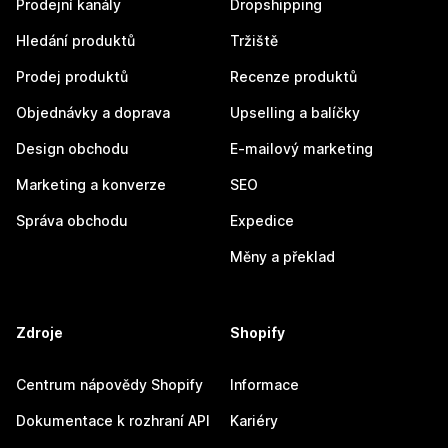
Prodejní kanály
Dropshipping
Hledání produktů
Tržiště
Prodej produktů
Recenze produktů
Objednávky a doprava
Upselling a balíčky
Design obchodu
E-mailový marketing
Marketing a konverze
SEO
Správa obchodu
Expedice
Měny a překlad
Zdroje
Shopify
Centrum nápovědy Shopify
Informace
Dokumentace k rozhraní API
Kariéry