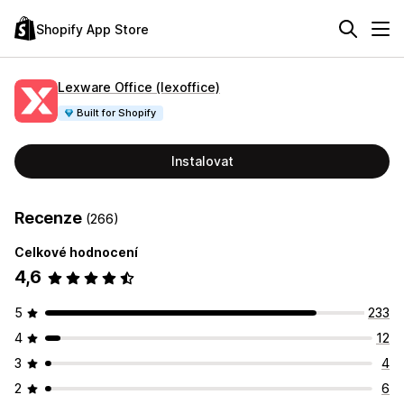
Shopify App Store
Lexware Office (lexoffice)
Built for Shopify
Instalovat
Recenze
(266)
Celkové hodnocení
4,6
5
233
4
12
3
4
2
6