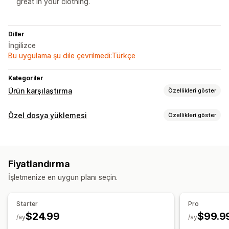
great in your clothing.
Diller
İngilizce
Bu uygulama şu dile çevrilmedi:Türkçe
Kategoriler
Ürün karşılaştırma
Özellikleri göster
Karşılaştırma araçları
Özel dosya yüklemesi
Özellikleri göster
Karşılaştırma sayfası
Karşılaştırma tablosu
Dosya türleri
Açılır pencereler
Beden çizelgeleri
Sanal deneme
PNG
JPEG
Görseller
Çoklu ürün
Varyasyonlar
Teknik özellikler
Öneriler
Fiyatlandırma
Yapay zeka önerileri
Farkları vurgulama
Göster ve gizle
Dosya yönetimi
İşletmenize en uygun planı seçin.
Görseller
Görsel optimizasyonu
Önizleme
Dosya indirme
Görüntüleme seçenekleri
Starter
Pro
Özel CSS
Renk ve yazı tipi
Özel metin
Şablonlar
$24.99
$99.9
/ay
/ay
Ürün sayfası
Mobil duyarlı