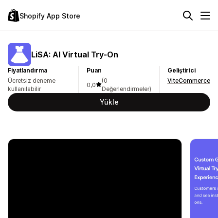
Shopify App Store
LiSA: AI Virtual Try‑On
Fiyatlandırma
Puan
Geliştirici
Ücretsiz deneme
(0
ViteCommerce
0,0
kullanılabilir
Değerlendirmeler)
Yükle