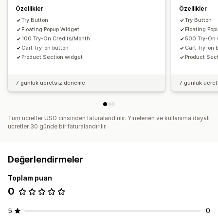
Özellikler
Özellikler
Try Button
Try Button
Floating Popup Widget
Floating Po
100 Try-On Credits/Month
500 Try-On 
Cart Try-on button
Cart Try-on 
Product Section widget
Product Sec
7 günlük ücretsiz deneme
7 günlük ücre
Tüm ücretler USD cinsinden faturalandırılır. Yinelenen ve kullanıma dayalı
ücretler 30 günde bir faturalandırılır.
Değerlendirmeler
Toplam puan
0
5
0