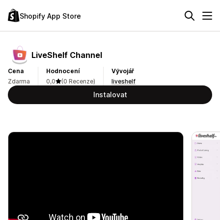
Shopify App Store
LiveShelf Channel
Cena
Hodnocení
Vývojář
Zdarma
0,0
(0 Recenze)
liveshelf
Instalovat