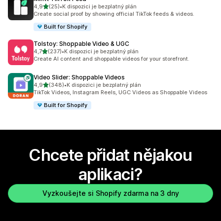
z 5 hvězd
4,9
(25)
•
K dispozici je bezplatný plán
Celkový počet recenzí: 25
Create social proof by showing official TikTok feeds & videos.
Built for Shopify
Tolstoy: Shoppable Video & UGC
z 5 hvězd
4,7
(237)
•
K dispozici je bezplatný plán
Celkový počet recenzí: 237
Create AI content and shoppable videos for your storefront.
Video Slider: Shoppable Videos
z 5 hvězd
4,9
(348)
•
K dispozici je bezplatný plán
Celkový počet recenzí: 348
TikTok Videos, Instagram Reels, UGC Videos as Shoppable Videos
Built for Shopify
Chcete přidat nějakou
aplikaci?
Vyzkoušejte si Shopify zdarma na 3 dny