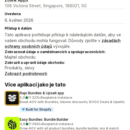
108 Victoria Street, Singapore, 188021, SG
Uvedena
6. květen 2026
Přístup k datům
Tato aplikace potřebuje přístup k následujícím datům, aby ve
vašem obchodu mohla fungovat. Důvody zjistíte v
zásadách
ochrany osobních údajů
vývojáře.
Zobrazovat údaje o zaměstnancích a spolupracovnících:
Majitel obchodu
Zobrazit a upravit údaje obchodu:
Produkty, slevy
Zobrazit podrobnosti
Více aplikací jako je tato
Rapi Bundles & Upsell app
z 5 hvězd
5,0
(1 323)
•
Bezplatná instalace
Celkový počet recenzí: 1323
Boost AOV with Bundles, Volume discounts, BOGO Deals & Upsells
Built for Shopify
Easy Bundles: Bundle Builder
z 5 hvězd
4,9
(1 086)
•
Bezplatná instalace
Celkový počet recenzí: 1086
Grow AOV with all product bundles, bundle builder, mix & match