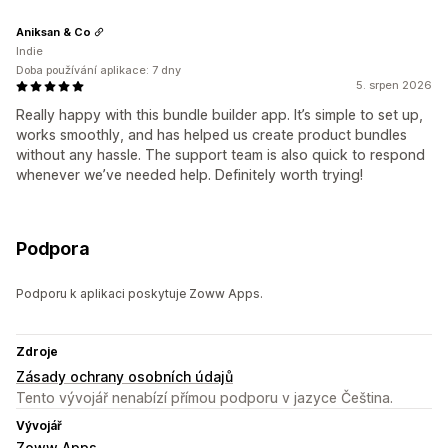
Aniksan & Co
Indie
Doba používání aplikace: 7 dny
5. srpen 2026
Really happy with this bundle builder app. It’s simple to set up,
works smoothly, and has helped us create product bundles
without any hassle. The support team is also quick to respond
whenever we’ve needed help. Definitely worth trying!
Podpora
Podporu k aplikaci poskytuje Zoww Apps.
Zdroje
Zásady ochrany osobních údajů
Tento vývojář nenabízí přímou podporu v jazyce Čeština.
Vývojář
Zoww Apps