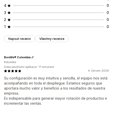
Doprava zdarma
BOGO
Předplatná
Hromadné nacenění
4
0
Velkoobchodní ceny
Dynamické nacenění
Vlastní nacenění
3
0
2
0
1
0
Napsat recenzi
Všechny recenze
Bonlife® Colombia
Kolumbie
Doba používání aplikace: 17 minutami
4. červen 2026
Su configuración es muy intuitiva y sencilla, el equipo nos está
acompañando en toda el despliegue. Estamos seguros que
aportara mucho valor y beneficio a los resultados de nuestra
empresa.
Es indispensable para generar mayor rotación de productos e
incrementar las ventas.