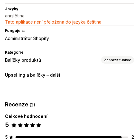
Jazyky
angličtina
Tato aplikace není přeložena do jazyka čeština
Funguje s:
Administrátor Shopify
Kategorie
Balíčky produktů
Zobrazit funkce
Typy balíčků
Upselling a balíčky – další
Fixní balíčky
Vytvoření balení
Dárková balení
Cross-sellingové balíčky
Často nakupované společně
Digitální produkty
Vlastní balíčky
Recenze
(2)
Ceny, které můžete nastavit
Celkové hodnocení
Pevné nacenění
Úrovňové oceňování
5
Cenové hladiny množství
Slevy
Množstevní slevy
Paušální slevy
Procentuální slevy
Slevy na košík
5
2