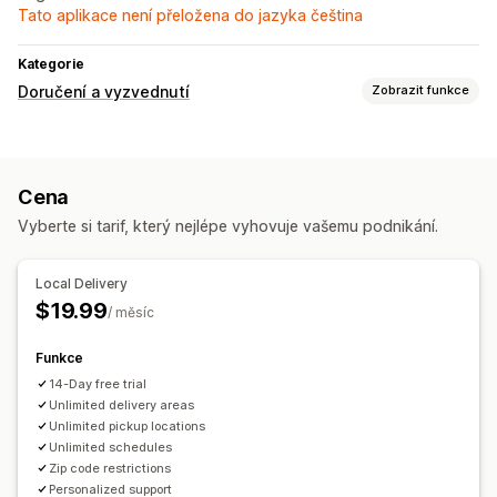
Tato aplikace není přeložena do jazyka čeština
Kategorie
Doručení a vyzvednutí
Zobrazit funkce
Možnosti doručení
Blokovaní dat
Nejzazší časy
Výběr data
Cena
Limity objednávek
Více lokalit
Časy přípravy
Vyberte si tarif, který nejlépe vyhovuje vašemu podnikání.
Ověření adresy
Možnosti vyzvednutí
Local Delivery
Na prodejně
Více lokalit
Výběr data
Limity objednávek
$19.99
/ měsíc
Plánování
Termíny
Funkce
14-Day free trial
Unlimited delivery areas
Unlimited pickup locations
Unlimited schedules
Zip code restrictions
Personalized support