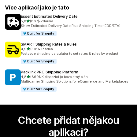
Více aplikací jako je tato
Essent Estimated Delivery Date
z 5 hvězd
5,0
(867)
•
Zdarma
Celkový počet recenzí: 867
Show Estimated Delivery Date Plus Shipping Time (EDD/ETA)
Built for Shopify
SMART Shipping Rates & Rules
z 5 hvězd
4,9
(318)
•
Zdarma
Celkový počet recenzí: 318
Postcode shipping calculator to set rates & rules by product
Built for Shopify
Packlink PRO Shipping Platform
z 5 hvězd
4,8
(869)
•
K dispozici je bezplatný plán
Celkový počet recenzí: 869
Multicarrier Shipping Solutions for eCommerce and Marketplaces
Built for Shopify
Chcete přidat nějakou
aplikaci?