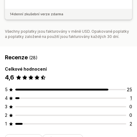
14denní zkušební verze zdarma
Všechny poplatky jsou fakturovány v měně USD. Opakované poplatky
a poplatky založené na použití jsou fakturovány každých 30 dní.
Recenze
(28)
Celkové hodnocení
4,6
5
25
4
1
3
0
2
0
1
2