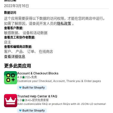
推出日期
2022年3月16日
数据访问
这个应用需要获得以下数据的访问权限，才能在您的商店中运行。
如需了解原因，请查阅开发人员的
隐私政策
。
查看客户数据:
敏感数据、 设备和活动数据
查看员工和协作者数据:
店主
查看和编辑商店数据:
客户、 产品、 订单、 在线商店
查看详细信息
更多此类应用
Account & Checkout Blocks
星（满分 5 星）
4.9
(12)
•
免费
总共 12 条评论
Customize your Checkout, Account, Thank you & Order pages
Built for Shopify
Trusted Help Center & FAQ
星（满分 5 星）
5.0
(84)
•
提供免费套餐
总共 84 条评论
Add customizable FAQ or product FAQs with AI JSON-LD schema!
Built for Shopify