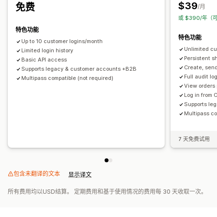
$39
免费
/月
或 $390/年（
特色功能
特色功能
Up to 10 customer logins/month
Unlimited c
Limited login history
Persistent s
Basic API access
Create, send
Supports legacy & customer accounts +B2B
Full audit l
Multipass compatible (not required)
View orders 
Log in from 
Supports le
Multipass co
7 天免费试用
包含未翻译的文本
显示译文
所有费用均以USD结算。 定期费用和基于使用情况的费用每 30 天收取一次。